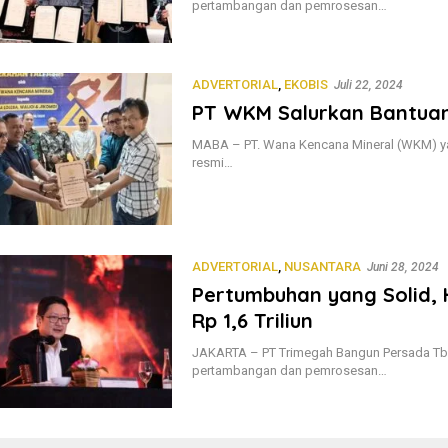
pertambangan dan pemrosesan…
ADVERTORIAL
,
EKOBIS
Juli 22, 2024
PT WKM Salurkan Bantuan 
MABA – PT. Wana Kencana Mineral (WKM) ya
resmi…
ADVERTORIAL
,
NUSANTARA
Juni 28, 2024
Pertumbuhan yang Solid, 
Rp 1,6 Triliun
JAKARTA – PT Trimegah Bangun Persada Tbk 
pertambangan dan pemrosesan…