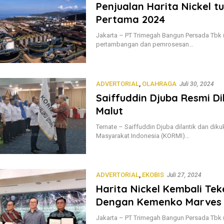
Penjualan Harita Nickel 
Pertama 2024
Jakarta – PT Trimegah Bangun Persada Tbk (
pertambangan dan pemrosesan…
ADVERTORIAL
,
OLAHRAGA
Juli 30, 2024
Saiffuddin Djuba Resmi D
Malut
Ternate – Saiffuddin Djuba dilantik dan di
Masyarakat Indonesia (KORMI)…
ADVERTORIAL
,
EKOBIS
Juli 27, 2024
Harita Nickel Kembali Te
Dengan Kemenko Marves
Jakarta – PT Trimegah Bangun Persada Tbk (