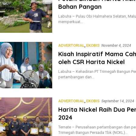
Bahan Pangan
Labuha – Pulau Obi Halmahera Selatan, Maluk
memperkuat…
ADVERTORIAL
,
EKOBIS
November 4, 2024
Kisah Inspiratif Mama Ca
oleh CSR Harita Nickel
Labuha – Kehadiran PT Trimegah Bangun Per
pertambangan dan…
ADVERTORIAL
,
EKOBIS
September 14, 2024
Harita Nickel Raih Dua P
2024
Ternate – Perusahaan pertambangan dan pemr
Trimegah Bangun Persada Tbk (NCKL)…