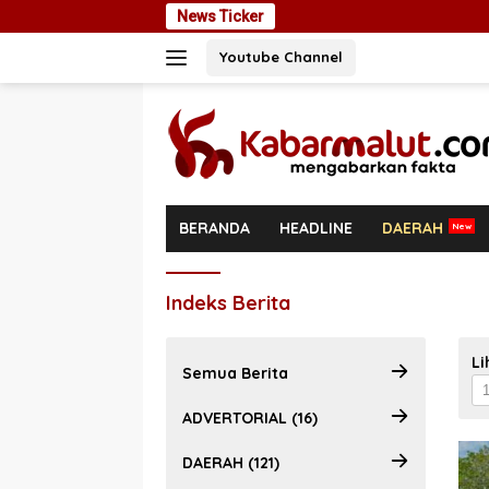
Langsung
News Ticker
Cegah Ma
ke
Youtube Channel
konten
BERANDA
HEADLINE
DAERAH
Indeks Berita
Li
Semua Berita
ADVERTORIAL (16)
DAERAH (121)