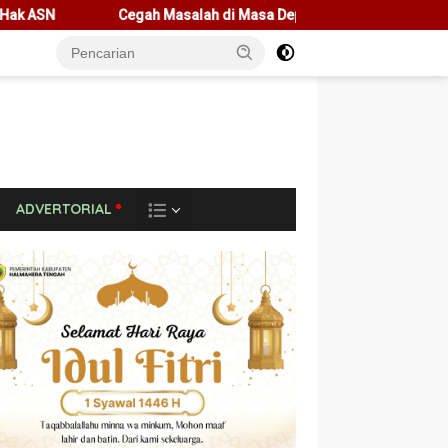
Cegah Masalah di Masa Depan, Menteri Nusron Ajak Pemda P
L
ADVERTORIAL
A
I
N
N
Y
A