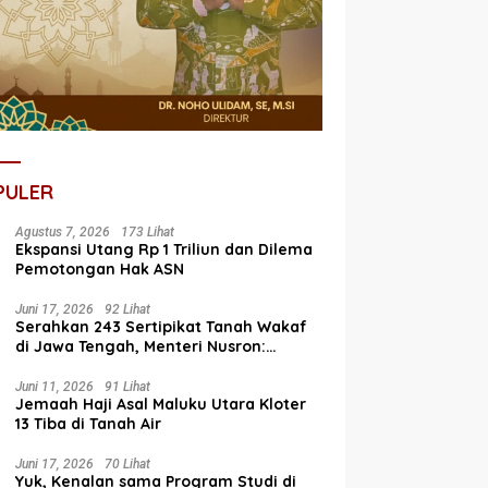
PULER
Agustus 7, 2026
173 Lihat
Ekspansi Utang Rp 1 Triliun dan Dilema
Pemotongan Hak ASN
Juni 17, 2026
92 Lihat
Serahkan 243 Sertipikat Tanah Wakaf
di Jawa Tengah, Menteri Nusron:
Bagian dari Program Prioritas Nasional
Selesaikan Kepastian Hukum Aset
Juni 11, 2026
91 Lihat
Jemaah Haji Asal Maluku Utara Kloter
Umat
13 Tiba di Tanah Air
Juni 17, 2026
70 Lihat
Yuk, Kenalan sama Program Studi di