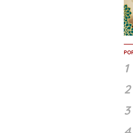
PO
1
2
3
4