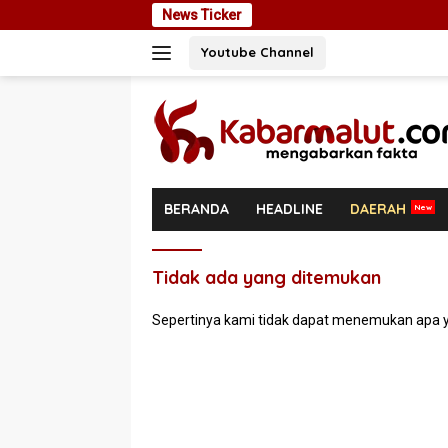
Langsung
News Ticker
ke
Youtube Channel
konten
BERANDA
HEADLINE
DAERAH
Tidak ada yang ditemukan
Sepertinya kami tidak dapat menemukan apa y