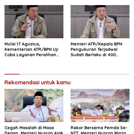
Korupsi serta Penguatan
Profesional dan
Ekonomi Daerah
Berintegritas
Mulai 17 Agustus,
Menteri ATR/Kepala BPN:
Kementerian ATR/BPN Uji
Pengukuran Terjadwal
Coba Layanan Peralihan
Sudah Berlaku di 400
Hak 10 Hari di 15 Kantah
Kantor Pertanahan
Rekomendasi untuk kamu
Cegah Masalah di Masa
Rakor Bersama Pemda Se-
Depan, Menteri Nusron Ajak
NTT, Menteri Nusron Minta