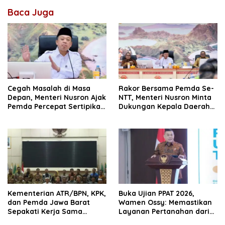
Baca Juga
Cegah Masalah di Masa
Rakor Bersama Pemda Se-
Depan, Menteri Nusron Ajak
NTT, Menteri Nusron Minta
Pemda Percepat Sertipikasi
Dukungan Kepala Daerah
Tanah Rumah Ibadah di
Wujudkan Transformasi
NTT
Layanan Pertanahan
Kementerian ATR/BPN, KPK,
Buka Ujian PPAT 2026,
dan Pemda Jawa Barat
Wamen Ossy: Memastikan
Sepakati Kerja Sama
Layanan Pertanahan dari
dalam Upaya Pencegahan
PPAT yang Kompeten,