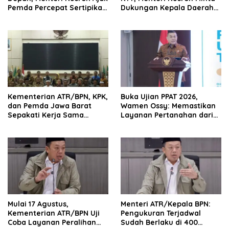
Pemda Percepat Sertipikasi
Dukungan Kepala Daerah
Tanah Rumah Ibadah di
Wujudkan Transformasi
NTT
Layanan Pertanahan
Kementerian ATR/BPN, KPK,
Buka Ujian PPAT 2026,
dan Pemda Jawa Barat
Wamen Ossy: Memastikan
Sepakati Kerja Sama
Layanan Pertanahan dari
dalam Upaya Pencegahan
PPAT yang Kompeten,
Korupsi serta Penguatan
Profesional dan
Ekonomi Daerah
Berintegritas
Mulai 17 Agustus,
Menteri ATR/Kepala BPN:
Kementerian ATR/BPN Uji
Pengukuran Terjadwal
Coba Layanan Peralihan
Sudah Berlaku di 400