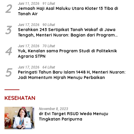
2
Juni 11, 2026
91 Lihat
Jemaah Haji Asal Maluku Utara Kloter 13 Tiba di
Tanah Air
3
Juni 17, 2026
90 Lihat
Serahkan 243 Sertipikat Tanah Wakaf di Jawa
Tengah, Menteri Nusron: Bagian dari Program
Prioritas Nasional Selesaikan Kepastian Hukum Aset
Umat
4
Juni 17, 2026
70 Lihat
Yuk, Kenalan sama Program Studi di Politeknik
Agraria STPN
5
Juni 17, 2026
64 Lihat
Peringati Tahun Baru Islam 1448 H, Menteri Nusron:
Jadi Momentum Hijrah Menuju Perbaikan
KESEHATAN
November 8, 2023
dr Evi Target RSUD Weda Menuju
Tingkatan Paripurna