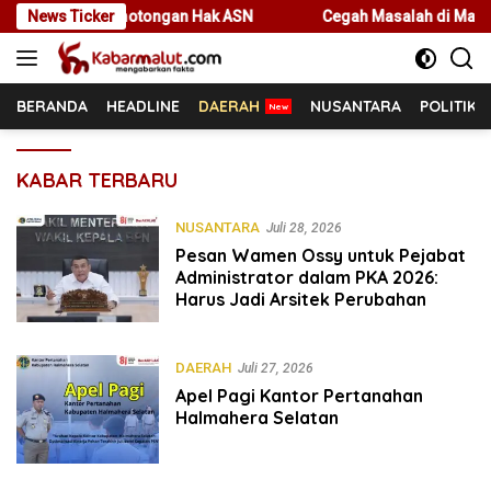
Langsung
lema Pemotongan Hak ASN
News Ticker
Cegah Masalah di Masa Depan, Men
ke
konten
BERANDA
HEADLINE
DAERAH
NUSANTARA
POLITIK
kabarmalut.com
KABAR TERBARU
NUSANTARA
Juli 28, 2026
Pesan Wamen Ossy untuk Pejabat
Administrator dalam PKA 2026:
Harus Jadi Arsitek Perubahan
DAERAH
Juli 27, 2026
Apel Pagi Kantor Pertanahan
Halmahera Selatan