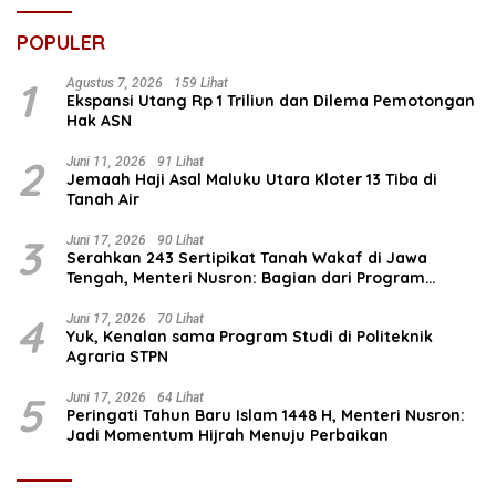
POPULER
1
Agustus 7, 2026
159 Lihat
Ekspansi Utang Rp 1 Triliun dan Dilema Pemotongan
Hak ASN
2
Juni 11, 2026
91 Lihat
Jemaah Haji Asal Maluku Utara Kloter 13 Tiba di
Tanah Air
3
Juni 17, 2026
90 Lihat
Serahkan 243 Sertipikat Tanah Wakaf di Jawa
Tengah, Menteri Nusron: Bagian dari Program
Prioritas Nasional Selesaikan Kepastian Hukum Aset
Umat
4
Juni 17, 2026
70 Lihat
Yuk, Kenalan sama Program Studi di Politeknik
Agraria STPN
5
Juni 17, 2026
64 Lihat
Peringati Tahun Baru Islam 1448 H, Menteri Nusron:
Jadi Momentum Hijrah Menuju Perbaikan