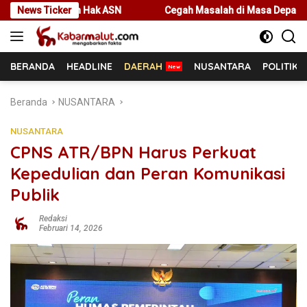
Langsung
ak ASN
News Ticker
Cegah Masalah di Masa Depan, Menteri Nusron Ajak 
ke
konten
BERANDA
HEADLINE
DAERAH
NUSANTARA
POLITIK
Beranda
NUSANTARA
NUSANTARA
CPNS ATR/BPN Harus Perkuat
Kepedulian dan Peran Komunikasi
Publik
Redaksi
Februari 14, 2026