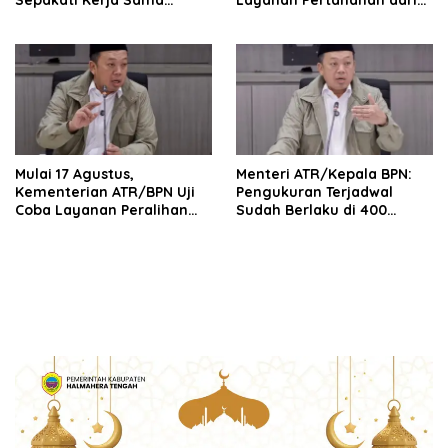
Sepakati Kerja Sama
Layanan Pertanahan dari
dalam Upaya Pencegahan
PPAT yang Kompeten,
Korupsi serta Penguatan
Profesional dan
Ekonomi Daerah
Berintegritas
Mulai 17 Agustus,
Menteri ATR/Kepala BPN:
Kementerian ATR/BPN Uji
Pengukuran Terjadwal
Coba Layanan Peralihan
Sudah Berlaku di 400
Hak 10 Hari di 15 Kantah
Kantor Pertanahan