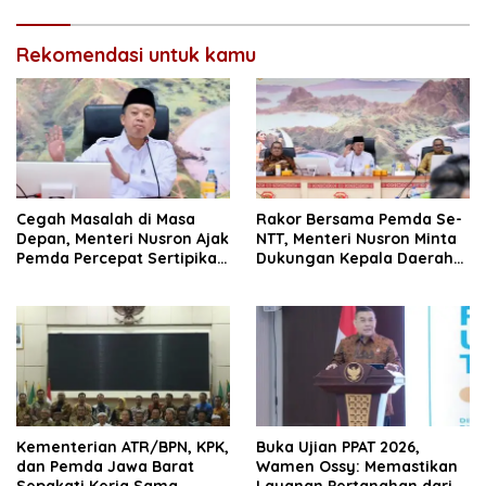
Rekomendasi untuk kamu
Cegah Masalah di Masa
Rakor Bersama Pemda Se-
Depan, Menteri Nusron Ajak
NTT, Menteri Nusron Minta
Pemda Percepat Sertipikasi
Dukungan Kepala Daerah
Tanah Rumah Ibadah di
Wujudkan Transformasi
NTT
Layanan Pertanahan
Kementerian ATR/BPN, KPK,
Buka Ujian PPAT 2026,
dan Pemda Jawa Barat
Wamen Ossy: Memastikan