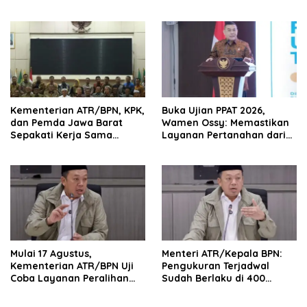
Tanah Rumah Ibadah di
Wujudkan Transformasi
NTT
Layanan Pertanahan
Kementerian ATR/BPN, KPK,
Buka Ujian PPAT 2026,
dan Pemda Jawa Barat
Wamen Ossy: Memastikan
Sepakati Kerja Sama
Layanan Pertanahan dari
dalam Upaya Pencegahan
PPAT yang Kompeten,
Korupsi serta Penguatan
Profesional dan
Ekonomi Daerah
Berintegritas
Mulai 17 Agustus,
Menteri ATR/Kepala BPN:
Kementerian ATR/BPN Uji
Pengukuran Terjadwal
Coba Layanan Peralihan
Sudah Berlaku di 400
Hak 10 Hari di 15 Kantah
Kantor Pertanahan