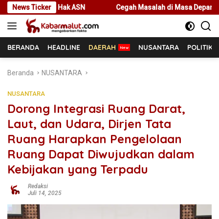
Langsung
k ASN
News Ticker
Cegah Masalah di Masa Depan, Menteri Nusron Ajak P
ke
konten
BERANDA
HEADLINE
DAERAH
NUSANTARA
POLITIK
Beranda
NUSANTARA
NUSANTARA
Dorong Integrasi Ruang Darat,
Laut, dan Udara, Dirjen Tata
Ruang Harapkan Pengelolaan
Ruang Dapat Diwujudkan dalam
Kebijakan yang Terpadu
Redaksi
Juli 14, 2025