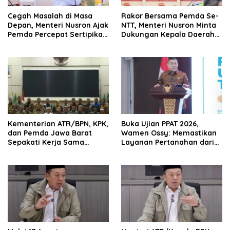
Cegah Masalah di Masa
Rakor Bersama Pemda Se-
Depan, Menteri Nusron Ajak
NTT, Menteri Nusron Minta
Pemda Percepat Sertipikasi
Dukungan Kepala Daerah
Tanah Rumah Ibadah di
Wujudkan Transformasi
NTT
Layanan Pertanahan
Kementerian ATR/BPN, KPK,
Buka Ujian PPAT 2026,
dan Pemda Jawa Barat
Wamen Ossy: Memastikan
Sepakati Kerja Sama
Layanan Pertanahan dari
dalam Upaya Pencegahan
PPAT yang Kompeten,
Korupsi serta Penguatan
Profesional dan
Ekonomi Daerah
Berintegritas