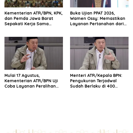
Kementerian ATR/BPN, KPK,
Buka Ujian PPAT 2026,
dan Pemda Jawa Barat
Wamen Ossy: Memastikan
Sepakati Kerja Sama
Layanan Pertanahan dari
dalam Upaya Pencegahan
PPAT yang Kompeten,
Korupsi serta Penguatan
Profesional dan
Ekonomi Daerah
Berintegritas
Mulai 17 Agustus,
Menteri ATR/Kepala BPN:
Kementerian ATR/BPN Uji
Pengukuran Terjadwal
Coba Layanan Peralihan
Sudah Berlaku di 400
Hak 10 Hari di 15 Kantah
Kantor Pertanahan