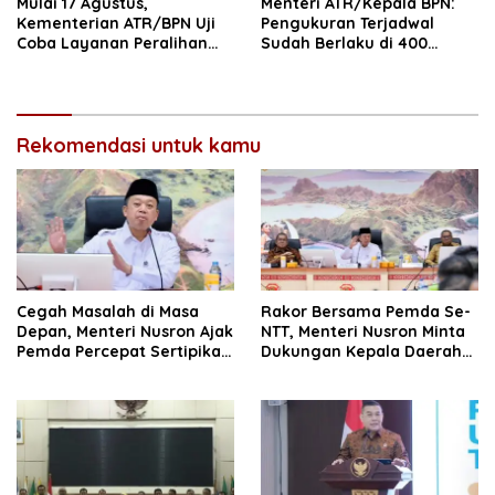
Mulai 17 Agustus,
Menteri ATR/Kepala BPN:
Kementerian ATR/BPN Uji
Pengukuran Terjadwal
Coba Layanan Peralihan
Sudah Berlaku di 400
Hak 10 Hari di 15 Kantah
Kantor Pertanahan
Rekomendasi untuk kamu
Cegah Masalah di Masa
Rakor Bersama Pemda Se-
Depan, Menteri Nusron Ajak
NTT, Menteri Nusron Minta
Pemda Percepat Sertipikasi
Dukungan Kepala Daerah
Tanah Rumah Ibadah di
Wujudkan Transformasi
NTT
Layanan Pertanahan