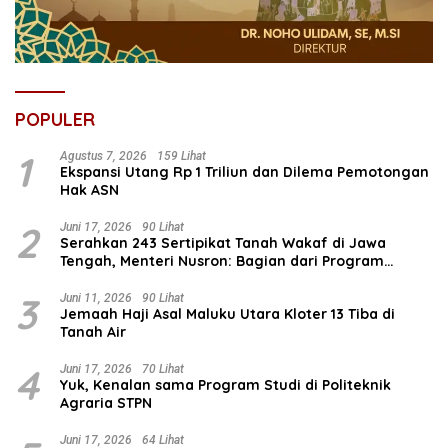
POPULER
1
Agustus 7, 2026
159 Lihat
Ekspansi Utang Rp 1 Triliun dan Dilema Pemotongan
Hak ASN
2
Juni 17, 2026
90 Lihat
Serahkan 243 Sertipikat Tanah Wakaf di Jawa
Tengah, Menteri Nusron: Bagian dari Program
Prioritas Nasional Selesaikan Kepastian Hukum Aset
Umat
3
Juni 11, 2026
90 Lihat
Jemaah Haji Asal Maluku Utara Kloter 13 Tiba di
Tanah Air
4
Juni 17, 2026
70 Lihat
Yuk, Kenalan sama Program Studi di Politeknik
Agraria STPN
Juni 17, 2026
64 Lihat