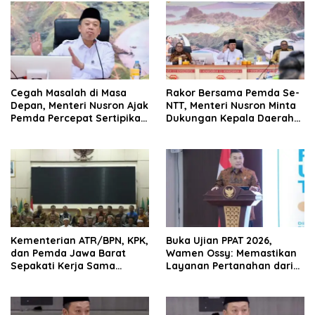
Cegah Masalah di Masa
Rakor Bersama Pemda Se-
Depan, Menteri Nusron Ajak
NTT, Menteri Nusron Minta
Pemda Percepat Sertipikasi
Dukungan Kepala Daerah
Tanah Rumah Ibadah di
Wujudkan Transformasi
NTT
Layanan Pertanahan
Kementerian ATR/BPN, KPK,
Buka Ujian PPAT 2026,
dan Pemda Jawa Barat
Wamen Ossy: Memastikan
Sepakati Kerja Sama
Layanan Pertanahan dari
dalam Upaya Pencegahan
PPAT yang Kompeten,
Korupsi serta Penguatan
Profesional dan
Ekonomi Daerah
Berintegritas