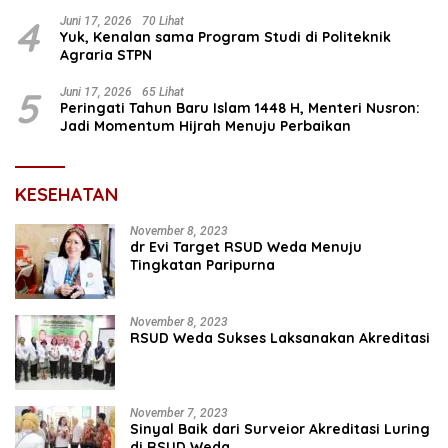
Prioritas Nasional Selesaikan Kepastian Hukum Aset
Umat
4
Juni 17, 2026
70 Lihat
Yuk, Kenalan sama Program Studi di Politeknik
Agraria STPN
5
Juni 17, 2026
65 Lihat
Peringati Tahun Baru Islam 1448 H, Menteri Nusron:
Jadi Momentum Hijrah Menuju Perbaikan
KESEHATAN
November 8, 2023
dr Evi Target RSUD Weda Menuju
Tingkatan Paripurna
November 8, 2023
RSUD Weda Sukses Laksanakan Akreditasi
November 7, 2023
Sinyal Baik dari Surveior Akreditasi Luring
di RSUD Weda