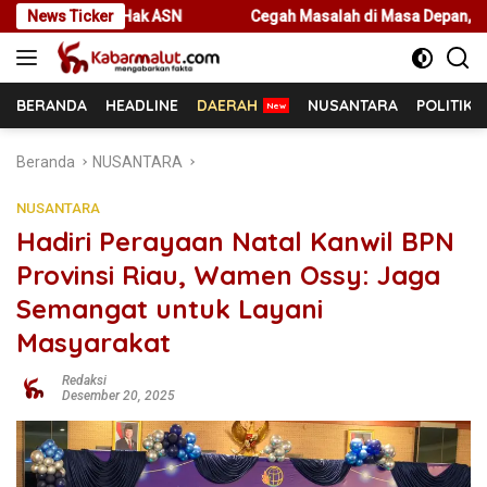
Langsung
k ASN
News Ticker
Cegah Masalah di Masa Depan, Menteri Nusron Ajak P
ke
konten
BERANDA
HEADLINE
DAERAH
NUSANTARA
POLITIK
Beranda
NUSANTARA
NUSANTARA
Hadiri Perayaan Natal Kanwil BPN
Provinsi Riau, Wamen Ossy: Jaga
Semangat untuk Layani
Masyarakat
Redaksi
Desember 20, 2025