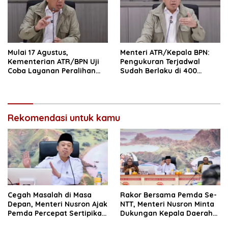
Mulai 17 Agustus,
Menteri ATR/Kepala BPN:
Kementerian ATR/BPN Uji
Pengukuran Terjadwal
Coba Layanan Peralihan
Sudah Berlaku di 400
Hak 10 Hari di 15 Kantah
Kantor Pertanahan
Rekomendasi untuk kamu
Cegah Masalah di Masa
Rakor Bersama Pemda Se-
Depan, Menteri Nusron Ajak
NTT, Menteri Nusron Minta
Pemda Percepat Sertipikasi
Dukungan Kepala Daerah
Tanah Rumah Ibadah di
Wujudkan Transformasi