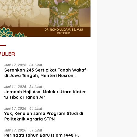
PULER
Juni 17, 2026
84 Lihat
Serahkan 243 Sertipikat Tanah Wakaf
di Jawa Tengah, Menteri Nusron:
Bagian dari Program Prioritas Nasional
Selesaikan Kepastian Hukum Aset
Juni 11, 2026
84 Lihat
Jemaah Haji Asal Maluku Utara Kloter
Umat
13 Tiba di Tanah Air
Juni 17, 2026
64 Lihat
Yuk, Kenalan sama Program Studi di
Politeknik Agraria STPN
Juni 17, 2026
59 Lihat
Peringati Tahun Baru Islam 1448 H,