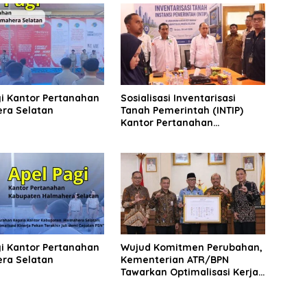
gi Kantor Pertanahan
Sosialisasi Inventarisasi
ra Selatan
Tanah Pemerintah (INTIP)
Kantor Pertanahan
Halmahera Selatan
gi Kantor Pertanahan
Wujud Komitmen Perubahan,
ra Selatan
Kementerian ATR/BPN
Tawarkan Optimalisasi Kerja
Sama dengan Pemda Se-
Lampung