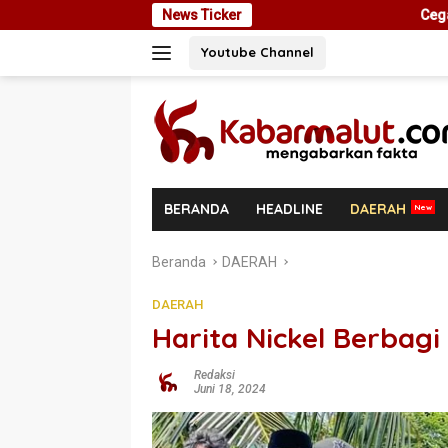
Langsung
News Ticker
Cegah Masalah di Masa Depan, Me
ke
Youtube Channel
konten
BERANDA
HEADLINE
DAERAH
Beranda
DAERAH
DAERAH
Harita Nickel Berbag
Redaksi
Juni 18, 2024