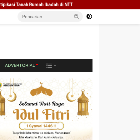
di NTT
Rakor Bersama Pemda Se-NTT, Menteri Nusron Mint
L
ADVERTORIAL
A
I
N
N
Y
A