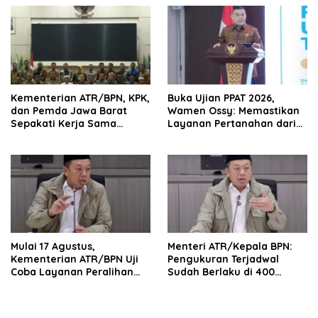
Kementerian ATR/BPN, KPK,
Buka Ujian PPAT 2026,
dan Pemda Jawa Barat
Wamen Ossy: Memastikan
Sepakati Kerja Sama
Layanan Pertanahan dari
dalam Upaya Pencegahan
PPAT yang Kompeten,
Korupsi serta Penguatan
Profesional dan
Ekonomi Daerah
Berintegritas
Mulai 17 Agustus,
Menteri ATR/Kepala BPN:
Kementerian ATR/BPN Uji
Pengukuran Terjadwal
Coba Layanan Peralihan
Sudah Berlaku di 400
Hak 10 Hari di 15 Kantah
Kantor Pertanahan