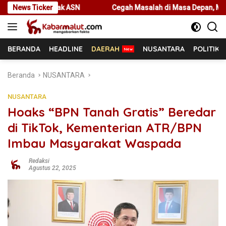
Langsung
SN
News Ticker
Cegah Masalah di Masa Depan, Menteri Nusron Ajak Pemd
ke
konten
BERANDA
HEADLINE
DAERAH
NUSANTARA
POLITIK
Beranda
NUSANTARA
NUSANTARA
Hoaks “BPN Tanah Gratis” Beredar
di TikTok, Kementerian ATR/BPN
Imbau Masyarakat Waspada
Redaksi
Agustus 22, 2025