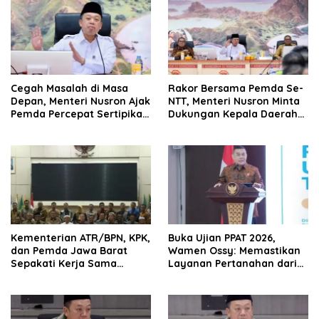
Cegah Masalah di Masa
Rakor Bersama Pemda Se-
Depan, Menteri Nusron Ajak
NTT, Menteri Nusron Minta
Pemda Percepat Sertipikasi
Dukungan Kepala Daerah
Tanah Rumah Ibadah di
Wujudkan Transformasi
NTT
Layanan Pertanahan
Kementerian ATR/BPN, KPK,
Buka Ujian PPAT 2026,
dan Pemda Jawa Barat
Wamen Ossy: Memastikan
Sepakati Kerja Sama
Layanan Pertanahan dari
dalam Upaya Pencegahan
PPAT yang Kompeten,
Korupsi serta Penguatan
Profesional dan
Ekonomi Daerah
Berintegritas