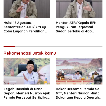
Mulai 17 Agustus,
Menteri ATR/Kepala BPN:
Kementerian ATR/BPN Uji
Pengukuran Terjadwal
Coba Layanan Peralihan
Sudah Berlaku di 400
Hak 10 Hari di 15 Kantah
Kantor Pertanahan
Rekomendasi untuk kamu
Cegah Masalah di Masa
Rakor Bersama Pemda Se-
Depan, Menteri Nusron Ajak
NTT, Menteri Nusron Minta
Pemda Percepat Sertipikasi
Dukungan Kepala Daerah
Tanah Rumah Ibadah di
Wujudkan Transformasi
NTT
Layanan Pertanahan