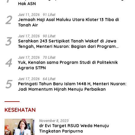
Hak ASN
2
Juni 11, 2026
91 Lihat
Jemaah Haji Asal Maluku Utara Kloter 13 Tiba di
Tanah Air
3
Juni 17, 2026
90 Lihat
Serahkan 243 Sertipikat Tanah Wakaf di Jawa
Tengah, Menteri Nusron: Bagian dari Program
Prioritas Nasional Selesaikan Kepastian Hukum Aset
Umat
4
Juni 17, 2026
70 Lihat
Yuk, Kenalan sama Program Studi di Politeknik
Agraria STPN
5
Juni 17, 2026
64 Lihat
Peringati Tahun Baru Islam 1448 H, Menteri Nusron:
Jadi Momentum Hijrah Menuju Perbaikan
KESEHATAN
November 8, 2023
dr Evi Target RSUD Weda Menuju
Tingkatan Paripurna