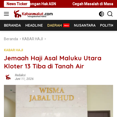
Langsung
Pemotongan Hak ASN
News Ticker
Cegah Masalah di Masa Depan, Menteri 
ke
konten
BERANDA
HEADLINE
DAERAH
NUSANTARA
POLITIK
Beranda
KABAR HAJI
KABAR HAJI
Jemaah Haji Asal Maluku Utara
Kloter 13 Tiba di Tanah Air
Redaksi
Juni 11, 2026