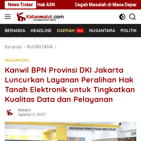
Langsung
ak ASN
News Ticker
Cegah Masalah di Masa Depan, Menteri Nusron Ajak 
ke
konten
BERANDA
HEADLINE
DAERAH
NUSANTARA
POLITIK
Beranda
NUSANTARA
NUSANTARA
Kanwil BPN Provinsi DKI Jakarta
Luncurkan Layanan Peralihan Hak
Tanah Elektronik untuk Tingkatkan
Kualitas Data dan Pelayanan
Redaksi
Agustus 5, 2025