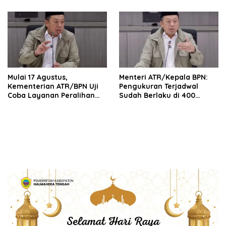
Korupsi serta Penguatan
Profesional dan
Ekonomi Daerah
Berintegritas
Mulai 17 Agustus,
Menteri ATR/Kepala BPN:
Kementerian ATR/BPN Uji
Pengukuran Terjadwal
Coba Layanan Peralihan
Sudah Berlaku di 400
Hak 10 Hari di 15 Kantah
Kantor Pertanahan