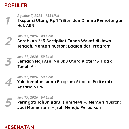
POPULER
1
Agustus 7, 2026
155 Lihat
Ekspansi Utang Rp 1 Triliun dan Dilema Pemotongan
Hak ASN
2
Juni 17, 2026
90 Lihat
Serahkan 243 Sertipikat Tanah Wakaf di Jawa
Tengah, Menteri Nusron: Bagian dari Program
Prioritas Nasional Selesaikan Kepastian Hukum Aset
Umat
3
Juni 11, 2026
89 Lihat
Jemaah Haji Asal Maluku Utara Kloter 13 Tiba di
Tanah Air
4
Juni 17, 2026
69 Lihat
Yuk, Kenalan sama Program Studi di Politeknik
Agraria STPN
5
Juni 17, 2026
64 Lihat
Peringati Tahun Baru Islam 1448 H, Menteri Nusron:
Jadi Momentum Hijrah Menuju Perbaikan
KESEHATAN