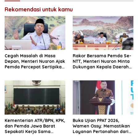
Rekomendasi untuk kamu
Cegah Masalah di Masa
Rakor Bersama Pemda Se-
Depan, Menteri Nusron Ajak
NTT, Menteri Nusron Minta
Pemda Percepat Sertipikasi
Dukungan Kepala Daerah
Tanah Rumah Ibadah di
Wujudkan Transformasi
NTT
Layanan Pertanahan
Kementerian ATR/BPN, KPK,
Buka Ujian PPAT 2026,
dan Pemda Jawa Barat
Wamen Ossy: Memastikan
Sepakati Kerja Sama
Layanan Pertanahan dari
dalam Upaya Pencegahan
PPAT yang Kompeten,