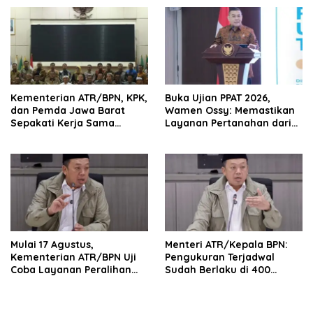
NTT
Layanan Pertanahan
Kementerian ATR/BPN, KPK,
Buka Ujian PPAT 2026,
dan Pemda Jawa Barat
Wamen Ossy: Memastikan
Sepakati Kerja Sama
Layanan Pertanahan dari
dalam Upaya Pencegahan
PPAT yang Kompeten,
Korupsi serta Penguatan
Profesional dan
Ekonomi Daerah
Berintegritas
Mulai 17 Agustus,
Menteri ATR/Kepala BPN:
Kementerian ATR/BPN Uji
Pengukuran Terjadwal
Coba Layanan Peralihan
Sudah Berlaku di 400
Hak 10 Hari di 15 Kantah
Kantor Pertanahan