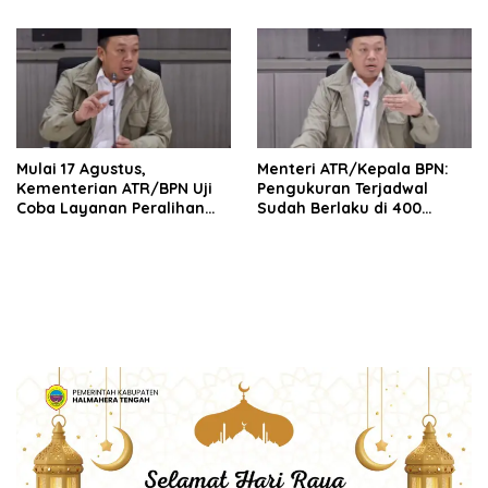
Korupsi serta Penguatan
Profesional dan
Ekonomi Daerah
Berintegritas
Mulai 17 Agustus,
Menteri ATR/Kepala BPN:
Kementerian ATR/BPN Uji
Pengukuran Terjadwal
Coba Layanan Peralihan
Sudah Berlaku di 400
Hak 10 Hari di 15 Kantah
Kantor Pertanahan