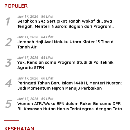
POPULER
1
Juni 17, 2026
86 Lihat
Serahkan 243 Sertipikat Tanah Wakaf di Jawa
Tengah, Menteri Nusron: Bagian dari Program
Prioritas Nasional Selesaikan Kepastian Hukum Aset
Umat
2
Juni 11, 2026
84 Lihat
Jemaah Haji Asal Maluku Utara Kloter 13 Tiba di
Tanah Air
3
Juni 17, 2026
64 Lihat
Yuk, Kenalan sama Program Studi di Politeknik
Agraria STPN
4
Juni 17, 2026
60 Lihat
Peringati Tahun Baru Islam 1448 H, Menteri Nusron:
Jadi Momentum Hijrah Menuju Perbaikan
5
Juni 17, 2026
59 Lihat
Wamen ATR/Waka BPN dalam Raker Bersama DPR
RI: Kawasan Hutan Harus Terintegrasi dengan Tata
Ruang
KESEHATAN