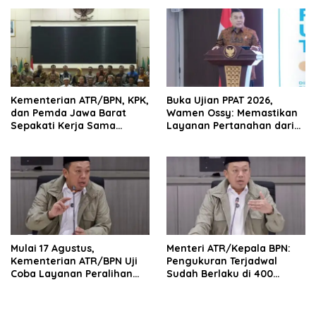
NTT
Layanan Pertanahan
Kementerian ATR/BPN, KPK,
Buka Ujian PPAT 2026,
dan Pemda Jawa Barat
Wamen Ossy: Memastikan
Sepakati Kerja Sama
Layanan Pertanahan dari
dalam Upaya Pencegahan
PPAT yang Kompeten,
Korupsi serta Penguatan
Profesional dan
Ekonomi Daerah
Berintegritas
Mulai 17 Agustus,
Menteri ATR/Kepala BPN:
Kementerian ATR/BPN Uji
Pengukuran Terjadwal
Coba Layanan Peralihan
Sudah Berlaku di 400
Hak 10 Hari di 15 Kantah
Kantor Pertanahan