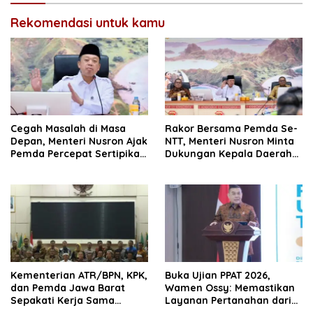
Rekomendasi untuk kamu
Cegah Masalah di Masa
Rakor Bersama Pemda Se-
Depan, Menteri Nusron Ajak
NTT, Menteri Nusron Minta
Pemda Percepat Sertipikasi
Dukungan Kepala Daerah
Tanah Rumah Ibadah di
Wujudkan Transformasi
NTT
Layanan Pertanahan
Kementerian ATR/BPN, KPK,
Buka Ujian PPAT 2026,
dan Pemda Jawa Barat
Wamen Ossy: Memastikan
Sepakati Kerja Sama
Layanan Pertanahan dari
dalam Upaya Pencegahan
PPAT yang Kompeten,