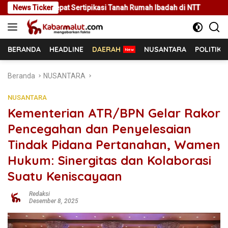
Langsung
rtipikasi Tanah Rumah Ibadah di NTT
News Ticker
Rakor Bersama Pemda
ke
konten
BERANDA
HEADLINE
DAERAH
NUSANTARA
POLITIK
Beranda
NUSANTARA
NUSANTARA
Kementerian ATR/BPN Gelar Rakor
Pencegahan dan Penyelesaian
Tindak Pidana Pertanahan, Wamen
Hukum: Sinergitas dan Kolaborasi
Suatu Keniscayaan
Redaksi
Desember 8, 2025