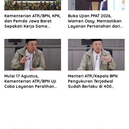
Kementerian ATR/BPN, KPK,
Buka Ujian PPAT 2026,
dan Pemda Jawa Barat
Wamen Ossy: Memastikan
Sepakati Kerja Sama
Layanan Pertanahan dari
dalam Upaya Pencegahan
PPAT yang Kompeten,
Korupsi serta Penguatan
Profesional dan
Ekonomi Daerah
Berintegritas
Mulai 17 Agustus,
Menteri ATR/Kepala BPN:
Kementerian ATR/BPN Uji
Pengukuran Terjadwal
Coba Layanan Peralihan
Sudah Berlaku di 400
Hak 10 Hari di 15 Kantah
Kantor Pertanahan