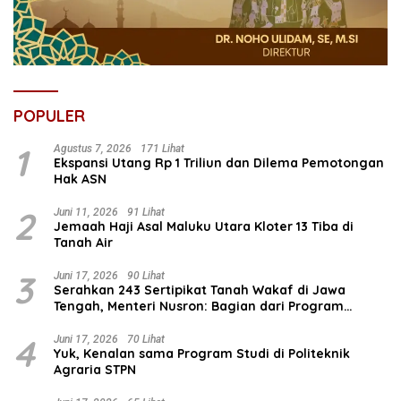
POPULER
1
Agustus 7, 2026
171 Lihat
Ekspansi Utang Rp 1 Triliun dan Dilema Pemotongan
Hak ASN
2
Juni 11, 2026
91 Lihat
Jemaah Haji Asal Maluku Utara Kloter 13 Tiba di
Tanah Air
3
Juni 17, 2026
90 Lihat
Serahkan 243 Sertipikat Tanah Wakaf di Jawa
Tengah, Menteri Nusron: Bagian dari Program
Prioritas Nasional Selesaikan Kepastian Hukum Aset
Umat
4
Juni 17, 2026
70 Lihat
Yuk, Kenalan sama Program Studi di Politeknik
Agraria STPN