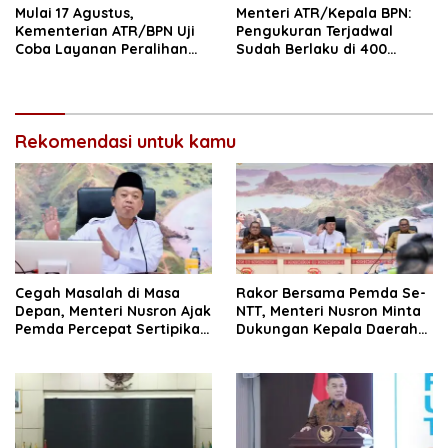
Mulai 17 Agustus,
Menteri ATR/Kepala BPN:
Kementerian ATR/BPN Uji
Pengukuran Terjadwal
Coba Layanan Peralihan
Sudah Berlaku di 400
Hak 10 Hari di 15 Kantah
Kantor Pertanahan
Rekomendasi untuk kamu
Cegah Masalah di Masa
Rakor Bersama Pemda Se-
Depan, Menteri Nusron Ajak
NTT, Menteri Nusron Minta
Pemda Percepat Sertipikasi
Dukungan Kepala Daerah
Tanah Rumah Ibadah di
Wujudkan Transformasi
NTT
Layanan Pertanahan