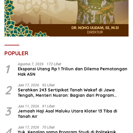
POPULER
1
Agustus 7, 2026
172 Lihat
Ekspansi Utang Rp 1 Triliun dan Dilema Pemotongan
Hak ASN
2
Juni 17, 2026
92 Lihat
Serahkan 243 Sertipikat Tanah Wakaf di Jawa
Tengah, Menteri Nusron: Bagian dari Program
Prioritas Nasional Selesaikan Kepastian Hukum Aset
Umat
3
Juni 11, 2026
91 Lihat
Jemaah Haji Asal Maluku Utara Kloter 13 Tiba di
Tanah Air
4
Juni 17, 2026
70 Lihat
Yuk, Kenalan sama Program Studi di Politeknik