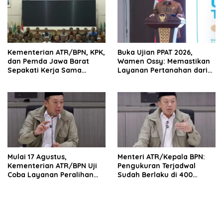
Kementerian ATR/BPN, KPK,
Buka Ujian PPAT 2026,
dan Pemda Jawa Barat
Wamen Ossy: Memastikan
Sepakati Kerja Sama
Layanan Pertanahan dari
dalam Upaya Pencegahan
PPAT yang Kompeten,
Korupsi serta Penguatan
Profesional dan
Ekonomi Daerah
Berintegritas
Mulai 17 Agustus,
Menteri ATR/Kepala BPN:
Kementerian ATR/BPN Uji
Pengukuran Terjadwal
Coba Layanan Peralihan
Sudah Berlaku di 400
Hak 10 Hari di 15 Kantah
Kantor Pertanahan