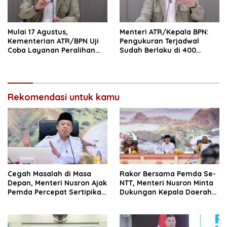
Mulai 17 Agustus,
Menteri ATR/Kepala BPN:
Kementerian ATR/BPN Uji
Pengukuran Terjadwal
Coba Layanan Peralihan
Sudah Berlaku di 400
Hak 10 Hari di 15 Kantah
Kantor Pertanahan
Rekomendasi untuk kamu
Cegah Masalah di Masa
Rakor Bersama Pemda Se-
Depan, Menteri Nusron Ajak
NTT, Menteri Nusron Minta
Pemda Percepat Sertipikasi
Dukungan Kepala Daerah
Tanah Rumah Ibadah di
Wujudkan Transformasi
NTT
Layanan Pertanahan