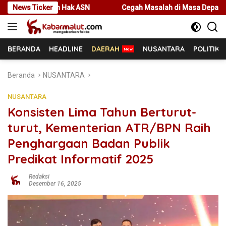
Langsung
ak ASN
News Ticker
Cegah Masalah di Masa Depan, Menteri Nusron Ajak 
ke
konten
BERANDA
HEADLINE
DAERAH
NUSANTARA
POLITIK
Beranda
NUSANTARA
NUSANTARA
Konsisten Lima Tahun Berturut-
turut, Kementerian ATR/BPN Raih
Penghargaan Badan Publik
Predikat Informatif 2025
Redaksi
Desember 16, 2025