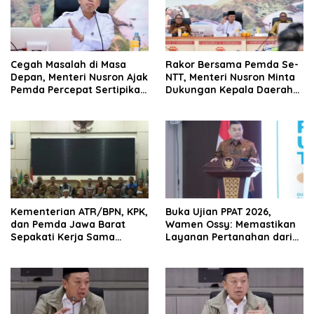
Cegah Masalah di Masa
Rakor Bersama Pemda Se-
Depan, Menteri Nusron Ajak
NTT, Menteri Nusron Minta
Pemda Percepat Sertipikasi
Dukungan Kepala Daerah
Tanah Rumah Ibadah di
Wujudkan Transformasi
NTT
Layanan Pertanahan
Kementerian ATR/BPN, KPK,
Buka Ujian PPAT 2026,
dan Pemda Jawa Barat
Wamen Ossy: Memastikan
Sepakati Kerja Sama
Layanan Pertanahan dari
dalam Upaya Pencegahan
PPAT yang Kompeten,
Korupsi serta Penguatan
Profesional dan
Ekonomi Daerah
Berintegritas