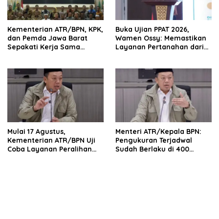
Kementerian ATR/BPN, KPK,
Buka Ujian PPAT 2026,
dan Pemda Jawa Barat
Wamen Ossy: Memastikan
Sepakati Kerja Sama
Layanan Pertanahan dari
dalam Upaya Pencegahan
PPAT yang Kompeten,
Korupsi serta Penguatan
Profesional dan
Ekonomi Daerah
Berintegritas
Mulai 17 Agustus,
Menteri ATR/Kepala BPN:
Kementerian ATR/BPN Uji
Pengukuran Terjadwal
Coba Layanan Peralihan
Sudah Berlaku di 400
Hak 10 Hari di 15 Kantah
Kantor Pertanahan