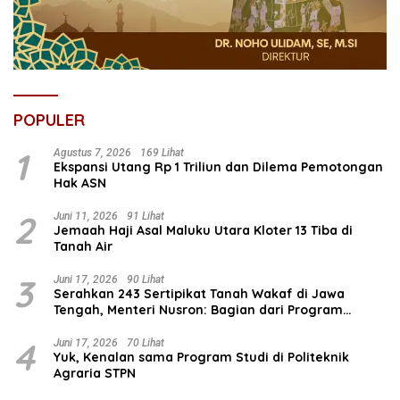
POPULER
1
Agustus 7, 2026
169 Lihat
Ekspansi Utang Rp 1 Triliun dan Dilema Pemotongan
Hak ASN
2
Juni 11, 2026
91 Lihat
Jemaah Haji Asal Maluku Utara Kloter 13 Tiba di
Tanah Air
3
Juni 17, 2026
90 Lihat
Serahkan 243 Sertipikat Tanah Wakaf di Jawa
Tengah, Menteri Nusron: Bagian dari Program
Prioritas Nasional Selesaikan Kepastian Hukum Aset
Umat
4
Juni 17, 2026
70 Lihat
Yuk, Kenalan sama Program Studi di Politeknik
Agraria STPN