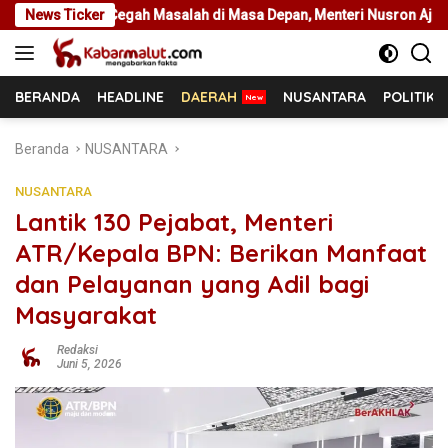
Langsung
h Masalah di Masa Depan, Menteri Nusron Ajak Pemda Percepat Sert
News Ticker
ke
konten
BERANDA
HEADLINE
DAERAH
NUSANTARA
POLITIK
Beranda
NUSANTARA
NUSANTARA
Lantik 130 Pejabat, Menteri
ATR/Kepala BPN: Berikan Manfaat
dan Pelayanan yang Adil bagi
Masyarakat
Redaksi
Juni 5, 2026