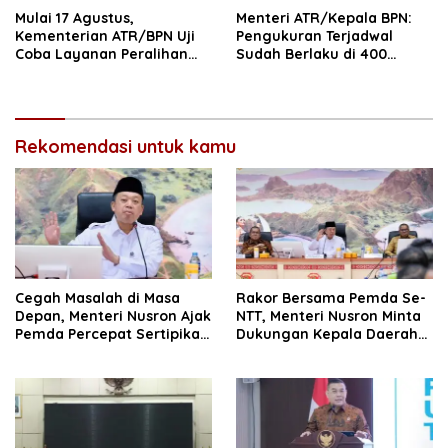
Mulai 17 Agustus,
Menteri ATR/Kepala BPN:
Kementerian ATR/BPN Uji
Pengukuran Terjadwal
Coba Layanan Peralihan
Sudah Berlaku di 400
Hak 10 Hari di 15 Kantah
Kantor Pertanahan
Rekomendasi untuk kamu
Cegah Masalah di Masa
Rakor Bersama Pemda Se-
Depan, Menteri Nusron Ajak
NTT, Menteri Nusron Minta
Pemda Percepat Sertipikasi
Dukungan Kepala Daerah
Tanah Rumah Ibadah di
Wujudkan Transformasi
NTT
Layanan Pertanahan