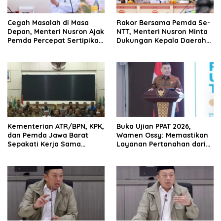
Cegah Masalah di Masa
Rakor Bersama Pemda Se-
Depan, Menteri Nusron Ajak
NTT, Menteri Nusron Minta
Pemda Percepat Sertipikasi
Dukungan Kepala Daerah
Tanah Rumah Ibadah di
Wujudkan Transformasi
NTT
Layanan Pertanahan
Kementerian ATR/BPN, KPK,
Buka Ujian PPAT 2026,
dan Pemda Jawa Barat
Wamen Ossy: Memastikan
Sepakati Kerja Sama
Layanan Pertanahan dari
dalam Upaya Pencegahan
PPAT yang Kompeten,
Korupsi serta Penguatan
Profesional dan
Ekonomi Daerah
Berintegritas