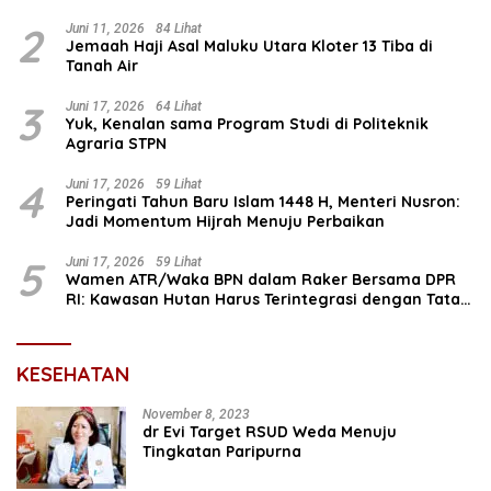
Prioritas Nasional Selesaikan Kepastian Hukum Aset
Umat
2
Juni 11, 2026
84 Lihat
Jemaah Haji Asal Maluku Utara Kloter 13 Tiba di
Tanah Air
3
Juni 17, 2026
64 Lihat
Yuk, Kenalan sama Program Studi di Politeknik
Agraria STPN
4
Juni 17, 2026
59 Lihat
Peringati Tahun Baru Islam 1448 H, Menteri Nusron:
Jadi Momentum Hijrah Menuju Perbaikan
5
Juni 17, 2026
59 Lihat
Wamen ATR/Waka BPN dalam Raker Bersama DPR
RI: Kawasan Hutan Harus Terintegrasi dengan Tata
Ruang
KESEHATAN
November 8, 2023
dr Evi Target RSUD Weda Menuju
Tingkatan Paripurna