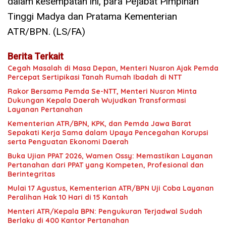
dalam kesempatan ini, para Pejabat Pimpinan
Tinggi Madya dan Pratama Kementerian
ATR/BPN. (LS/FA)
Berita Terkait
Cegah Masalah di Masa Depan, Menteri Nusron Ajak Pemda
Percepat Sertipikasi Tanah Rumah Ibadah di NTT
Rakor Bersama Pemda Se-NTT, Menteri Nusron Minta
Dukungan Kepala Daerah Wujudkan Transformasi
Layanan Pertanahan
Kementerian ATR/BPN, KPK, dan Pemda Jawa Barat
Sepakati Kerja Sama dalam Upaya Pencegahan Korupsi
serta Penguatan Ekonomi Daerah
Buka Ujian PPAT 2026, Wamen Ossy: Memastikan Layanan
Pertanahan dari PPAT yang Kompeten, Profesional dan
Berintegritas
Mulai 17 Agustus, Kementerian ATR/BPN Uji Coba Layanan
Peralihan Hak 10 Hari di 15 Kantah
Menteri ATR/Kepala BPN: Pengukuran Terjadwal Sudah
Berlaku di 400 Kantor Pertanahan