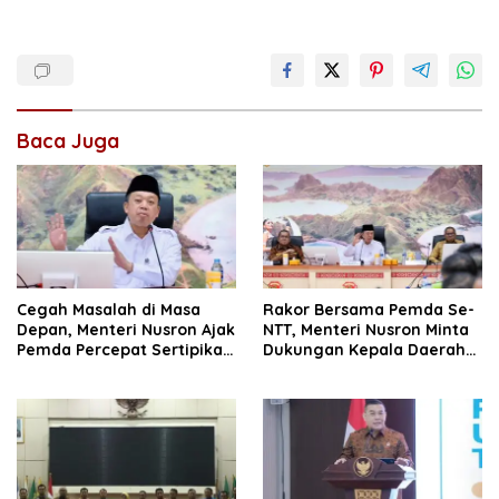
Baca Juga
Cegah Masalah di Masa
Rakor Bersama Pemda Se-
Depan, Menteri Nusron Ajak
NTT, Menteri Nusron Minta
Pemda Percepat Sertipikasi
Dukungan Kepala Daerah
Tanah Rumah Ibadah di
Wujudkan Transformasi
NTT
Layanan Pertanahan