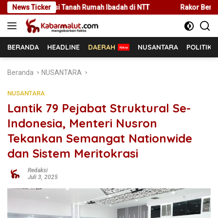
Langsung
ah Rumah Ibadah di NTT
News Ticker
Rakor Bersama Pemda Se-NTT, Ment
ke
konten
BERANDA
HEADLINE
DAERAH
NUSANTARA
POLITIK
Beranda
NUSANTARA
NUSANTARA
Lantik 79 Pejabat Struktural Se-
Indonesia, Menteri Nusron
Tekankan Semangat Nationwide
dan Sistem Meritokrasi
Redaksi
Juli 3, 2025