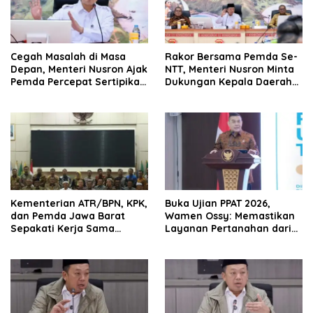
Cegah Masalah di Masa
Rakor Bersama Pemda Se-
Depan, Menteri Nusron Ajak
NTT, Menteri Nusron Minta
Pemda Percepat Sertipikasi
Dukungan Kepala Daerah
Tanah Rumah Ibadah di
Wujudkan Transformasi
NTT
Layanan Pertanahan
Kementerian ATR/BPN, KPK,
Buka Ujian PPAT 2026,
dan Pemda Jawa Barat
Wamen Ossy: Memastikan
Sepakati Kerja Sama
Layanan Pertanahan dari
dalam Upaya Pencegahan
PPAT yang Kompeten,
Korupsi serta Penguatan
Profesional dan
Ekonomi Daerah
Berintegritas