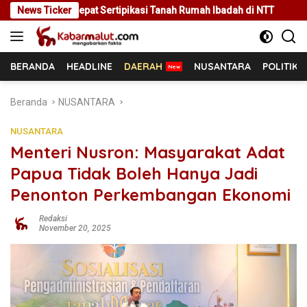
Langsung
ertipikasi Tanah Rumah Ibadah di NTT
News Ticker
Rakor Bersama Pemda
ke
konten
BERANDA
HEADLINE
DAERAH
NUSANTARA
POLITIK
Beranda
NUSANTARA
NUSANTARA
Menteri Nusron: Masyarakat Adat
Papua Tidak Boleh Hanya Jadi
Penonton Perkembangan Ekonomi
Redaksi
November 20, 2025