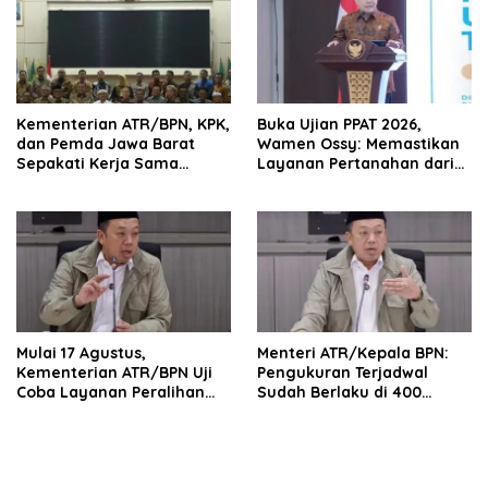
Kementerian ATR/BPN, KPK,
Buka Ujian PPAT 2026,
dan Pemda Jawa Barat
Wamen Ossy: Memastikan
Sepakati Kerja Sama
Layanan Pertanahan dari
dalam Upaya Pencegahan
PPAT yang Kompeten,
Korupsi serta Penguatan
Profesional dan
Ekonomi Daerah
Berintegritas
Mulai 17 Agustus,
Menteri ATR/Kepala BPN:
Kementerian ATR/BPN Uji
Pengukuran Terjadwal
Coba Layanan Peralihan
Sudah Berlaku di 400
Hak 10 Hari di 15 Kantah
Kantor Pertanahan