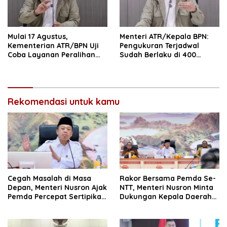
Mulai 17 Agustus,
Menteri ATR/Kepala BPN:
Kementerian ATR/BPN Uji
Pengukuran Terjadwal
Coba Layanan Peralihan
Sudah Berlaku di 400
Hak 10 Hari di 15 Kantah
Kantor Pertanahan
Rekomendasi untuk kamu
Cegah Masalah di Masa
Rakor Bersama Pemda Se-
Depan, Menteri Nusron Ajak
NTT, Menteri Nusron Minta
Pemda Percepat Sertipikasi
Dukungan Kepala Daerah
Tanah Rumah Ibadah di
Wujudkan Transformasi
NTT
Layanan Pertanahan