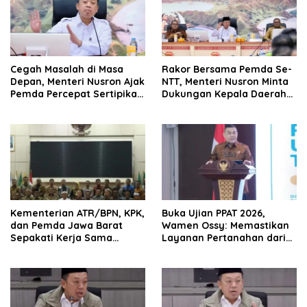
Cegah Masalah di Masa
Rakor Bersama Pemda Se-
Depan, Menteri Nusron Ajak
NTT, Menteri Nusron Minta
Pemda Percepat Sertipikasi
Dukungan Kepala Daerah
Tanah Rumah Ibadah di
Wujudkan Transformasi
NTT
Layanan Pertanahan
Kementerian ATR/BPN, KPK,
Buka Ujian PPAT 2026,
dan Pemda Jawa Barat
Wamen Ossy: Memastikan
Sepakati Kerja Sama
Layanan Pertanahan dari
dalam Upaya Pencegahan
PPAT yang Kompeten,
Korupsi serta Penguatan
Profesional dan
Ekonomi Daerah
Berintegritas