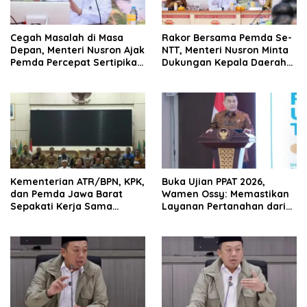
Cegah Masalah di Masa
Rakor Bersama Pemda Se-
Depan, Menteri Nusron Ajak
NTT, Menteri Nusron Minta
Pemda Percepat Sertipikasi
Dukungan Kepala Daerah
Tanah Rumah Ibadah di
Wujudkan Transformasi
NTT
Layanan Pertanahan
Kementerian ATR/BPN, KPK,
Buka Ujian PPAT 2026,
dan Pemda Jawa Barat
Wamen Ossy: Memastikan
Sepakati Kerja Sama
Layanan Pertanahan dari
dalam Upaya Pencegahan
PPAT yang Kompeten,
Korupsi serta Penguatan
Profesional dan
Ekonomi Daerah
Berintegritas