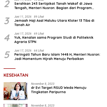
2
Serahkan 243 Sertipikat Tanah Wakaf di Jawa
Tengah, Menteri Nusron: Bagian dari Program
Prioritas Nasional Selesaikan Kepastian Hukum Aset
Umat
3
Juni 11, 2026
89 Lihat
Jemaah Haji Asal Maluku Utara Kloter 13 Tiba di
Tanah Air
4
Juni 17, 2026
69 Lihat
Yuk, Kenalan sama Program Studi di Politeknik
Agraria STPN
5
Juni 17, 2026
64 Lihat
Peringati Tahun Baru Islam 1448 H, Menteri Nusron:
Jadi Momentum Hijrah Menuju Perbaikan
KESEHATAN
November 8, 2023
dr Evi Target RSUD Weda Menuju
Tingkatan Paripurna
November 8, 2023