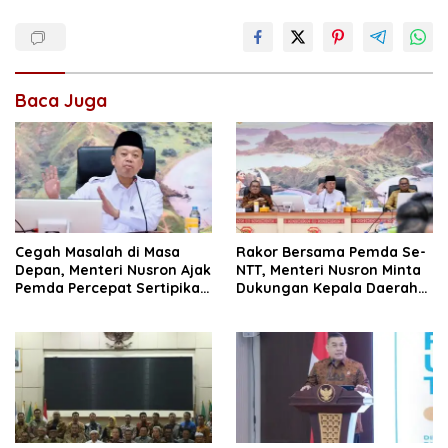
Baca Juga
Cegah Masalah di Masa
Rakor Bersama Pemda Se-
Depan, Menteri Nusron Ajak
NTT, Menteri Nusron Minta
Pemda Percepat Sertipikasi
Dukungan Kepala Daerah
Tanah Rumah Ibadah di
Wujudkan Transformasi
NTT
Layanan Pertanahan