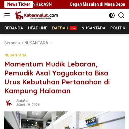
Langsung
ak ASN
News Ticker
Cegah Masalah di Masa Depan, Menteri Nusron Ajak 
ke
konten
BERANDA
HEADLINE
DAERAH
NUSANTARA
POLITIK
Beranda
NUSANTARA
NUSANTARA
Momentum Mudik Lebaran,
Pemudik Asal Yogyakarta Bisa
Urus Kebutuhan Pertanahan di
Kampung Halaman
Redaksi
Maret 19, 2026