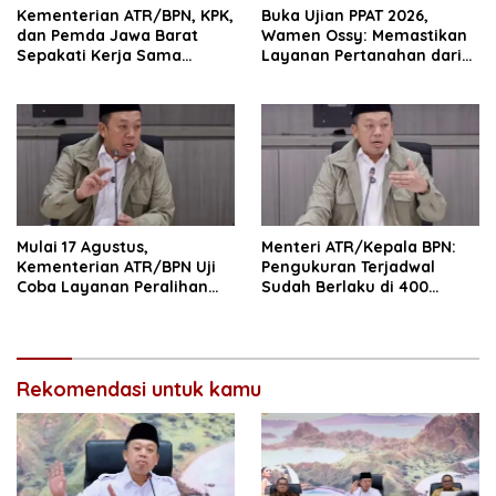
Kementerian ATR/BPN, KPK,
Buka Ujian PPAT 2026,
dan Pemda Jawa Barat
Wamen Ossy: Memastikan
Sepakati Kerja Sama
Layanan Pertanahan dari
dalam Upaya Pencegahan
PPAT yang Kompeten,
Korupsi serta Penguatan
Profesional dan
Ekonomi Daerah
Berintegritas
Mulai 17 Agustus,
Menteri ATR/Kepala BPN:
Kementerian ATR/BPN Uji
Pengukuran Terjadwal
Coba Layanan Peralihan
Sudah Berlaku di 400
Hak 10 Hari di 15 Kantah
Kantor Pertanahan
Rekomendasi untuk kamu