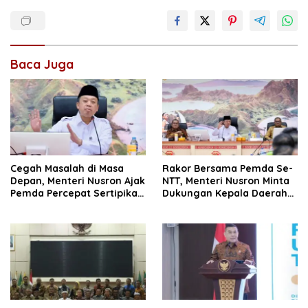
Baca Juga
Cegah Masalah di Masa
Rakor Bersama Pemda Se-
Depan, Menteri Nusron Ajak
NTT, Menteri Nusron Minta
Pemda Percepat Sertipikasi
Dukungan Kepala Daerah
Tanah Rumah Ibadah di
Wujudkan Transformasi
NTT
Layanan Pertanahan