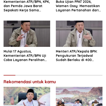
Kementerian ATR/BPN, KPK,
Buka Ujian PPAT 2026,
dan Pemda Jawa Barat
Wamen Ossy: Memastikan
Sepakati Kerja Sama
Layanan Pertanahan dari
dalam Upaya Pencegahan
PPAT yang Kompeten,
Korupsi serta Penguatan
Profesional dan
Ekonomi Daerah
Berintegritas
Mulai 17 Agustus,
Menteri ATR/Kepala BPN:
Kementerian ATR/BPN Uji
Pengukuran Terjadwal
Coba Layanan Peralihan
Sudah Berlaku di 400
Hak 10 Hari di 15 Kantah
Kantor Pertanahan
Rekomendasi untuk kamu