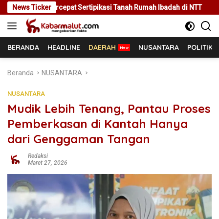
Langsung
Sertipikasi Tanah Rumah Ibadah di NTT
News Ticker
Rakor Bersama Pem
ke
konten
BERANDA
HEADLINE
DAERAH
NUSANTARA
POLITIK
Beranda
NUSANTARA
NUSANTARA
Mudik Lebih Tenang, Pantau Proses
Pemberkasan di Kantah Hanya
dari Genggaman Tangan
Redaksi
Maret 27, 2026