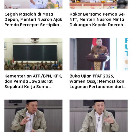
Cegah Masalah di Masa
Rakor Bersama Pemda Se-
Depan, Menteri Nusron Ajak
NTT, Menteri Nusron Minta
Pemda Percepat Sertipikasi
Dukungan Kepala Daerah
Tanah Rumah Ibadah di
Wujudkan Transformasi
NTT
Layanan Pertanahan
Kementerian ATR/BPN, KPK,
Buka Ujian PPAT 2026,
dan Pemda Jawa Barat
Wamen Ossy: Memastikan
Sepakati Kerja Sama
Layanan Pertanahan dari
dalam Upaya Pencegahan
PPAT yang Kompeten,
Korupsi serta Penguatan
Profesional dan
Ekonomi Daerah
Berintegritas