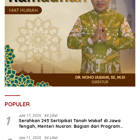
POPULER
1
Juni 17, 2026
84 Lihat
Serahkan 243 Sertipikat Tanah Wakaf di Jawa
Tengah, Menteri Nusron: Bagian dari Program
Prioritas Nasional Selesaikan Kepastian Hukum Aset
Umat
Juni 11, 2026
84 Lihat