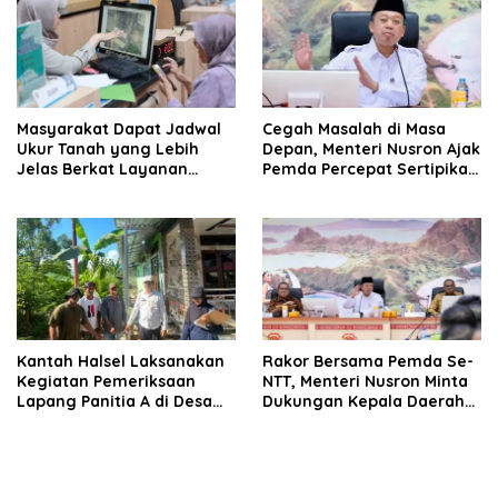
Masyarakat Dapat Jadwal
Cegah Masalah di Masa
Ukur Tanah yang Lebih
Depan, Menteri Nusron Ajak
Jelas Berkat Layanan
Pemda Percepat Sertipikasi
Pengukuran Terjadwal
Tanah Rumah Ibadah di
NTT
Kantah Halsel Laksanakan
Rakor Bersama Pemda Se-
Kegiatan Pemeriksaan
NTT, Menteri Nusron Minta
Lapang Panitia A di Desa
Dukungan Kepala Daerah
Labuha
Wujudkan Transformasi
Layanan Pertanahan