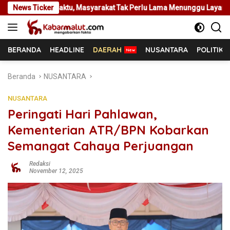
Langsung
tu, Masyarakat Tak Perlu Lama Menunggu Layanan Pertanahan
News Ticker
ke
konten
BERANDA
HEADLINE
DAERAH
NUSANTARA
POLITIK
Beranda
NUSANTARA
NUSANTARA
Peringati Hari Pahlawan,
Kementerian ATR/BPN Kobarkan
Semangat Cahaya Perjuangan
Redaksi
November 12, 2025