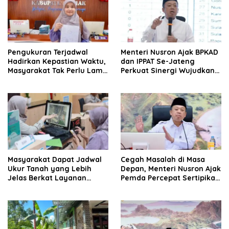
Pengukuran Terjadwal
Menteri Nusron Ajak BPKAD
Hadirkan Kepastian Waktu,
dan IPPAT Se-Jateng
Masyarakat Tak Perlu Lama
Perkuat Sinergi Wujudkan
Menunggu Layanan
Transformasi Layanan
Pertanahan
Pertanahan
Masyarakat Dapat Jadwal
Cegah Masalah di Masa
Ukur Tanah yang Lebih
Depan, Menteri Nusron Ajak
Jelas Berkat Layanan
Pemda Percepat Sertipikasi
Pengukuran Terjadwal
Tanah Rumah Ibadah di
NTT