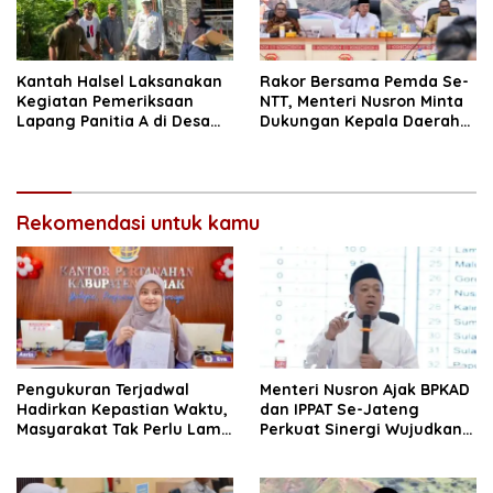
Kantah Halsel Laksanakan
Rakor Bersama Pemda Se-
Kegiatan Pemeriksaan
NTT, Menteri Nusron Minta
Lapang Panitia A di Desa
Dukungan Kepala Daerah
Labuha
Wujudkan Transformasi
Layanan Pertanahan
Rekomendasi untuk kamu
Pengukuran Terjadwal
Menteri Nusron Ajak BPKAD
Hadirkan Kepastian Waktu,
dan IPPAT Se-Jateng
Masyarakat Tak Perlu Lama
Perkuat Sinergi Wujudkan
Menunggu Layanan
Transformasi Layanan
Pertanahan
Pertanahan