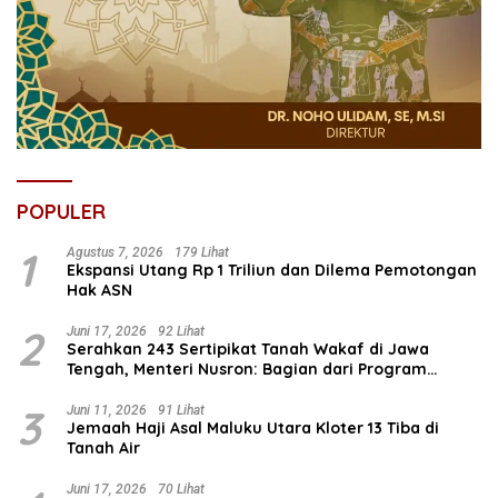
POPULER
1
Agustus 7, 2026
179 Lihat
Ekspansi Utang Rp 1 Triliun dan Dilema Pemotongan
Hak ASN
2
Juni 17, 2026
92 Lihat
Serahkan 243 Sertipikat Tanah Wakaf di Jawa
Tengah, Menteri Nusron: Bagian dari Program
Prioritas Nasional Selesaikan Kepastian Hukum Aset
Umat
3
Juni 11, 2026
91 Lihat
Jemaah Haji Asal Maluku Utara Kloter 13 Tiba di
Tanah Air
Juni 17, 2026
70 Lihat