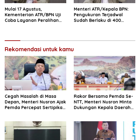
Mulai 17 Agustus,
Menteri ATR/Kepala BPN:
Kementerian ATR/BPN Uji
Pengukuran Terjadwal
Coba Layanan Peralihan
Sudah Berlaku di 400
Hak 10 Hari di 15 Kantah
Kantor Pertanahan
Rekomendasi untuk kamu
Cegah Masalah di Masa
Rakor Bersama Pemda Se-
Depan, Menteri Nusron Ajak
NTT, Menteri Nusron Minta
Pemda Percepat Sertipikasi
Dukungan Kepala Daerah
Tanah Rumah Ibadah di
Wujudkan Transformasi
NTT
Layanan Pertanahan