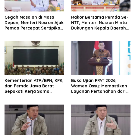
Cegah Masalah di Masa
Rakor Bersama Pemda Se-
Depan, Menteri Nusron Ajak
NTT, Menteri Nusron Minta
Pemda Percepat Sertipikasi
Dukungan Kepala Daerah
Tanah Rumah Ibadah di
Wujudkan Transformasi
NTT
Layanan Pertanahan
Kementerian ATR/BPN, KPK,
Buka Ujian PPAT 2026,
dan Pemda Jawa Barat
Wamen Ossy: Memastikan
Sepakati Kerja Sama
Layanan Pertanahan dari
dalam Upaya Pencegahan
PPAT yang Kompeten,
Korupsi serta Penguatan
Profesional dan
Ekonomi Daerah
Berintegritas