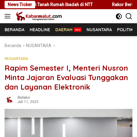
Langsung
ah Rumah Ibadah di NTT
News Ticker
Rakor Bersama Pemda Se-NTT, Ment
ke
konten
BERANDA
HEADLINE
DAERAH
NUSANTARA
POLITIK
Beranda
NUSANTARA
NUSANTARA
Rapim Semester I, Menteri Nusron
Minta Jajaran Evaluasi Tunggakan
dan Layanan Elektronik
Redaksi
Juli 11, 2025