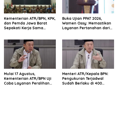
Kementerian ATR/BPN, KPK,
Buka Ujian PPAT 2026,
dan Pemda Jawa Barat
Wamen Ossy: Memastikan
Sepakati Kerja Sama
Layanan Pertanahan dari
dalam Upaya Pencegahan
PPAT yang Kompeten,
Korupsi serta Penguatan
Profesional dan
Ekonomi Daerah
Berintegritas
Mulai 17 Agustus,
Menteri ATR/Kepala BPN:
Kementerian ATR/BPN Uji
Pengukuran Terjadwal
Coba Layanan Peralihan
Sudah Berlaku di 400
Hak 10 Hari di 15 Kantah
Kantor Pertanahan