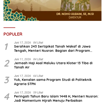
POPULER
1
Juni 17, 2026
84 Lihat
Serahkan 243 Sertipikat Tanah Wakaf di Jawa
Tengah, Menteri Nusron: Bagian dari Program
Prioritas Nasional Selesaikan Kepastian Hukum Aset
Umat
2
Juni 11, 2026
84 Lihat
Jemaah Haji Asal Maluku Utara Kloter 13 Tiba di
Tanah Air
3
Juni 17, 2026
64 Lihat
Yuk, Kenalan sama Program Studi di Politeknik
Agraria STPN
4
Juni 17, 2026
59 Lihat
Peringati Tahun Baru Islam 1448 H, Menteri Nusron:
Jadi Momentum Hijrah Menuju Perbaikan