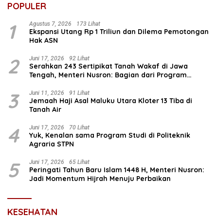
POPULER
1
Agustus 7, 2026
173 Lihat
Ekspansi Utang Rp 1 Triliun dan Dilema Pemotongan
Hak ASN
2
Juni 17, 2026
92 Lihat
Serahkan 243 Sertipikat Tanah Wakaf di Jawa
Tengah, Menteri Nusron: Bagian dari Program
Prioritas Nasional Selesaikan Kepastian Hukum Aset
Umat
3
Juni 11, 2026
91 Lihat
Jemaah Haji Asal Maluku Utara Kloter 13 Tiba di
Tanah Air
4
Juni 17, 2026
70 Lihat
Yuk, Kenalan sama Program Studi di Politeknik
Agraria STPN
5
Juni 17, 2026
65 Lihat
Peringati Tahun Baru Islam 1448 H, Menteri Nusron:
Jadi Momentum Hijrah Menuju Perbaikan
KESEHATAN