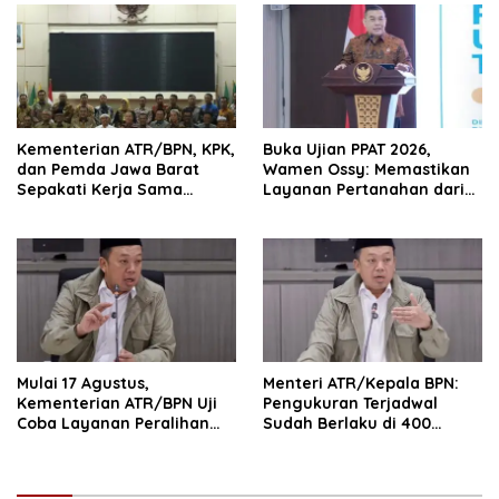
Kementerian ATR/BPN, KPK,
Buka Ujian PPAT 2026,
dan Pemda Jawa Barat
Wamen Ossy: Memastikan
Sepakati Kerja Sama
Layanan Pertanahan dari
dalam Upaya Pencegahan
PPAT yang Kompeten,
Korupsi serta Penguatan
Profesional dan
Ekonomi Daerah
Berintegritas
Mulai 17 Agustus,
Menteri ATR/Kepala BPN:
Kementerian ATR/BPN Uji
Pengukuran Terjadwal
Coba Layanan Peralihan
Sudah Berlaku di 400
Hak 10 Hari di 15 Kantah
Kantor Pertanahan