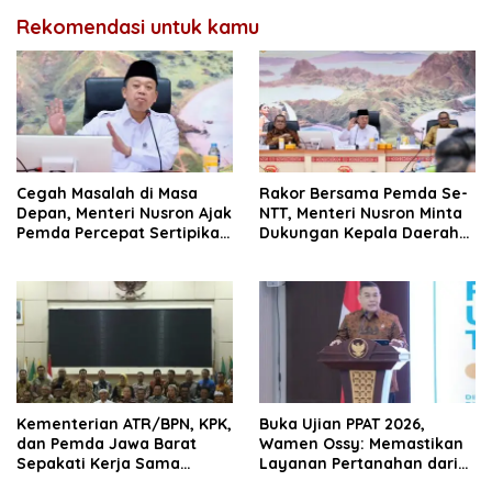
Rekomendasi untuk kamu
Cegah Masalah di Masa
Rakor Bersama Pemda Se-
Depan, Menteri Nusron Ajak
NTT, Menteri Nusron Minta
Pemda Percepat Sertipikasi
Dukungan Kepala Daerah
Tanah Rumah Ibadah di
Wujudkan Transformasi
NTT
Layanan Pertanahan
Kementerian ATR/BPN, KPK,
Buka Ujian PPAT 2026,
dan Pemda Jawa Barat
Wamen Ossy: Memastikan
Sepakati Kerja Sama
Layanan Pertanahan dari
dalam Upaya Pencegahan
PPAT yang Kompeten,