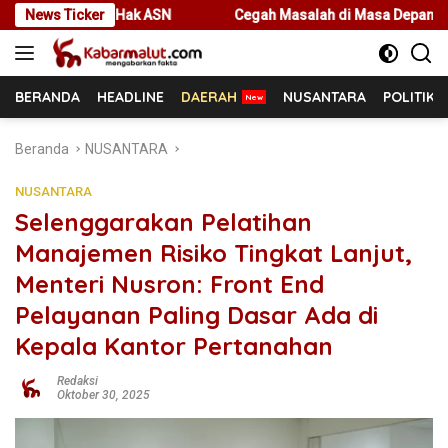
Langsung
n Hak ASN
News Ticker
Cegah Masalah di Masa Depan, Menteri Nusron Aj
ke
konten
BERANDA
HEADLINE
DAERAH
NUSANTARA
POLITIK
Beranda
NUSANTARA
NUSANTARA
Selenggarakan Pelatihan
Manajemen Risiko Tingkat Lanjut,
Menteri Nusron: Front End
Pelayanan Paling Dasar Ada di
Kepala Kantor Pertanahan
Redaksi
Oktober 30, 2025