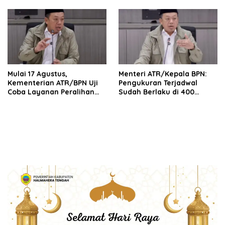
Korupsi serta Penguatan
Profesional dan
Ekonomi Daerah
Berintegritas
Mulai 17 Agustus,
Menteri ATR/Kepala BPN:
Kementerian ATR/BPN Uji
Pengukuran Terjadwal
Coba Layanan Peralihan
Sudah Berlaku di 400
Hak 10 Hari di 15 Kantah
Kantor Pertanahan