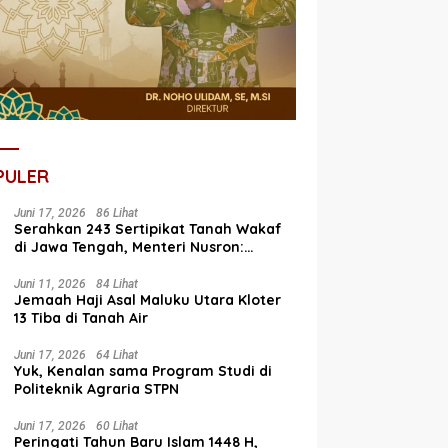
PULER
Juni 17, 2026
86 Lihat
Serahkan 243 Sertipikat Tanah Wakaf
di Jawa Tengah, Menteri Nusron:
Bagian dari Program Prioritas Nasional
Selesaikan Kepastian Hukum Aset
Juni 11, 2026
84 Lihat
Jemaah Haji Asal Maluku Utara Kloter
Umat
13 Tiba di Tanah Air
Juni 17, 2026
64 Lihat
Yuk, Kenalan sama Program Studi di
Politeknik Agraria STPN
Juni 17, 2026
60 Lihat
Peringati Tahun Baru Islam 1448 H,