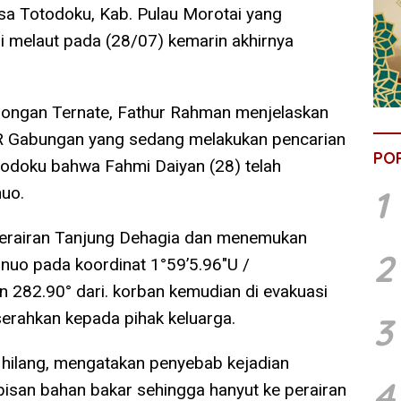
sa Totodoku, Kab. Pulau Morotai yang
i melaut pada (28/07) kemarin akhirnya
longan Ternate, Fathur Rahman menjelaskan
AR Gabungan yang sedang melakukan pencarian
PO
todoku bahwa Fahmi Daiyan (28) telah
1
nuo.
perairan Tanjung Dehagia dan menemukan
2
nuo pada koordinat 1°59’5.96″U /
n 282.90° dari. korban kemudian di evakuasi
erahkan kepada pihak keluarga.
3
 hilang, mengatakan penyebab kejadian
4
isan bahan bakar sehingga hanyut ke perairan