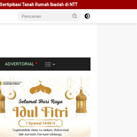
Ibadah di NTT
Rakor Bersama Pemda Se-NTT, Menteri Nusro
L
ADVERTORIAL
A
I
N
N
Y
A