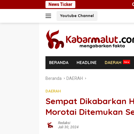
Langsung
News Ticker
Cegah Masalah di Masa De
ke
Youtube Channel
konten
BERANDA
HEADLINE
DAERAH
Beranda
DAERAH
DAERAH
Sempat Dikabarkan Hi
Morotai Ditemukan S
Redaksi
Juli 30, 2024