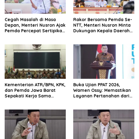
Cegah Masalah di Masa
Rakor Bersama Pemda Se-
Depan, Menteri Nusron Ajak
NTT, Menteri Nusron Minta
Pemda Percepat Sertipikasi
Dukungan Kepala Daerah
Tanah Rumah Ibadah di
Wujudkan Transformasi
NTT
Layanan Pertanahan
Kementerian ATR/BPN, KPK,
Buka Ujian PPAT 2026,
dan Pemda Jawa Barat
Wamen Ossy: Memastikan
Sepakati Kerja Sama
Layanan Pertanahan dari
dalam Upaya Pencegahan
PPAT yang Kompeten,
Korupsi serta Penguatan
Profesional dan
Ekonomi Daerah
Berintegritas