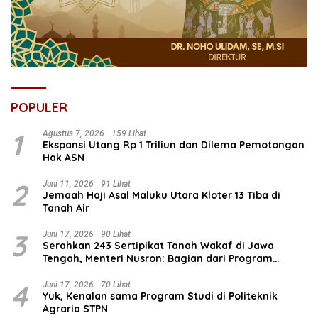
POPULER
1
Agustus 7, 2026
159 Lihat
Ekspansi Utang Rp 1 Triliun dan Dilema Pemotongan
Hak ASN
2
Juni 11, 2026
91 Lihat
Jemaah Haji Asal Maluku Utara Kloter 13 Tiba di
Tanah Air
3
Juni 17, 2026
90 Lihat
Serahkan 243 Sertipikat Tanah Wakaf di Jawa
Tengah, Menteri Nusron: Bagian dari Program
Prioritas Nasional Selesaikan Kepastian Hukum Aset
Umat
4
Juni 17, 2026
70 Lihat
Yuk, Kenalan sama Program Studi di Politeknik
Agraria STPN