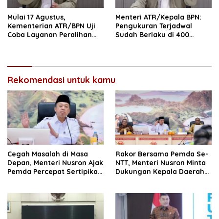
Mulai 17 Agustus,
Menteri ATR/Kepala BPN:
Kementerian ATR/BPN Uji
Pengukuran Terjadwal
Coba Layanan Peralihan
Sudah Berlaku di 400
Hak 10 Hari di 15 Kantah
Kantor Pertanahan
Rekomendasi untuk kamu
Cegah Masalah di Masa
Rakor Bersama Pemda Se-
Depan, Menteri Nusron Ajak
NTT, Menteri Nusron Minta
Pemda Percepat Sertipikasi
Dukungan Kepala Daerah
Tanah Rumah Ibadah di
Wujudkan Transformasi
NTT
Layanan Pertanahan