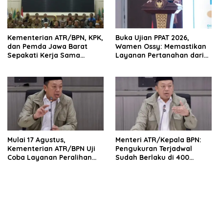
Kementerian ATR/BPN, KPK,
Buka Ujian PPAT 2026,
dan Pemda Jawa Barat
Wamen Ossy: Memastikan
Sepakati Kerja Sama
Layanan Pertanahan dari
dalam Upaya Pencegahan
PPAT yang Kompeten,
Korupsi serta Penguatan
Profesional dan
Ekonomi Daerah
Berintegritas
Mulai 17 Agustus,
Menteri ATR/Kepala BPN:
Kementerian ATR/BPN Uji
Pengukuran Terjadwal
Coba Layanan Peralihan
Sudah Berlaku di 400
Hak 10 Hari di 15 Kantah
Kantor Pertanahan