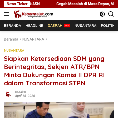
Langsung
N
News Ticker
Cegah Masalah di Masa Depan, Menteri Nusron Ajak Pemda
ke
konten
BERANDA
HEADLINE
DAERAH
NUSANTARA
POLITIK
Beranda
NUSANTARA
NUSANTARA
Siapkan Ketersediaan SDM yang
Berintegritas, Sekjen ATR/BPN
Minta Dukungan Komisi II DPR RI
dalam Transformasi STPN
Redaksi
April 15, 2026