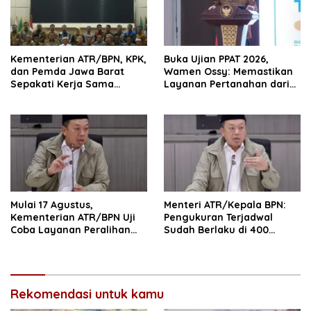
Kementerian ATR/BPN, KPK,
Buka Ujian PPAT 2026,
dan Pemda Jawa Barat
Wamen Ossy: Memastikan
Sepakati Kerja Sama
Layanan Pertanahan dari
dalam Upaya Pencegahan
PPAT yang Kompeten,
Korupsi serta Penguatan
Profesional dan
Ekonomi Daerah
Berintegritas
Mulai 17 Agustus,
Menteri ATR/Kepala BPN:
Kementerian ATR/BPN Uji
Pengukuran Terjadwal
Coba Layanan Peralihan
Sudah Berlaku di 400
Hak 10 Hari di 15 Kantah
Kantor Pertanahan
Rekomendasi untuk kamu