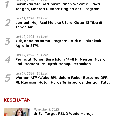
1
Serahkan 243 Sertipikat Tanah Wakaf di Jawa
Tengah, Menteri Nusron: Bagian dari Program
Prioritas Nasional Selesaikan Kepastian Hukum Aset
Umat
2
Juni 11, 2026
84 Lihat
Jemaah Haji Asal Maluku Utara Kloter 13 Tiba di
Tanah Air
3
Juni 17, 2026
64 Lihat
Yuk, Kenalan sama Program Studi di Politeknik
Agraria STPN
4
Juni 17, 2026
60 Lihat
Peringati Tahun Baru Islam 1448 H, Menteri Nusron:
Jadi Momentum Hijrah Menuju Perbaikan
5
Juni 17, 2026
59 Lihat
Wamen ATR/Waka BPN dalam Raker Bersama DPR
RI: Kawasan Hutan Harus Terintegrasi dengan Tata
Ruang
KESEHATAN
November 8, 2023
dr Evi Target RSUD Weda Menuju