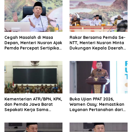
Cegah Masalah di Masa
Rakor Bersama Pemda Se-
Depan, Menteri Nusron Ajak
NTT, Menteri Nusron Minta
Pemda Percepat Sertipikasi
Dukungan Kepala Daerah
Tanah Rumah Ibadah di
Wujudkan Transformasi
NTT
Layanan Pertanahan
Kementerian ATR/BPN, KPK,
Buka Ujian PPAT 2026,
dan Pemda Jawa Barat
Wamen Ossy: Memastikan
Sepakati Kerja Sama
Layanan Pertanahan dari
dalam Upaya Pencegahan
PPAT yang Kompeten,
Korupsi serta Penguatan
Profesional dan
Ekonomi Daerah
Berintegritas