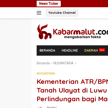
Langsung
News Ticker
Ekspansi Utang Rp 
ke
Youtube Channel
konten
BERANDA
HEADLINE
DAERAH
Beranda
NUSANTARA
NUSANTARA
Kementerian ATR/BP
Tanah Ulayat di Luwu
Perlindungan bagi M
Redaksi