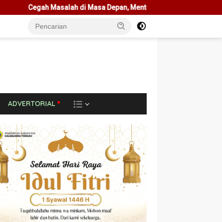
 Masa Depan, Menteri Nusron Ajak Pemda Percepat Sertipikasi Tan
L
ADVERTORIAL
A
I
N
N
Y
A