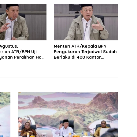
 Pertanahan
serta Penguatan Ekonomi
Daerah
 Agustus,
Menteri ATR/Kepala BPN:
rian ATR/BPN Uji
Pengukuran Terjadwal Sudah
yanan Peralihan Hak
Berlaku di 400 Kantor
di 15 Kantah
Pertanahan