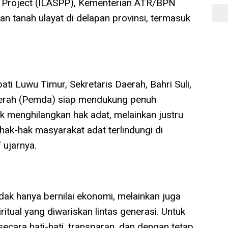
ng Project (ILASPP), Kementerian ATR/BPN
 tanah ulayat di delapan provinsi, termasuk
ti Luwu Timur, Sekretaris Daerah, Bahri Suli,
erah (Pemda) siap mendukung penuh
tuk menghilangkan hak adat, melainkan justru
ak-hak masyarakat adat terlindungi di
 ujarnya.
tidak hanya bernilai ekonomi, melainkan juga
iritual yang diwariskan lintas generasi. Untuk
secara hati-hati, transparan, dan dengan tetap