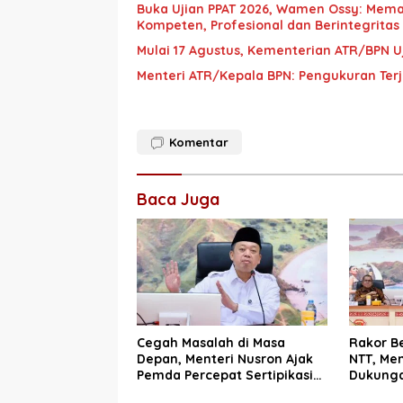
Buka Ujian PPAT 2026, Wamen Ossy: Mema
Kompeten, Profesional dan Berintegritas
Mulai 17 Agustus, Kementerian ATR/BPN Uj
Menteri ATR/Kepala BPN: Pengukuran Ter
Komentar
Baca Juga
Cegah Masalah di Masa
Rakor B
Depan, Menteri Nusron Ajak
NTT, Men
Pemda Percepat Sertipikasi
Dukunga
Tanah Rumah Ibadah di NTT
Wujudka