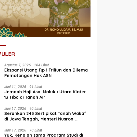
PULER
Agustus 7, 2026
164 Lihat
Ekspansi Utang Rp 1 Triliun dan Dilema
Pemotongan Hak ASN
Juni 11, 2026
91 Lihat
Jemaah Haji Asal Maluku Utara Kloter
13 Tiba di Tanah Air
Juni 17, 2026
90 Lihat
Serahkan 243 Sertipikat Tanah Wakaf
di Jawa Tengah, Menteri Nusron:
Bagian dari Program Prioritas Nasional
Selesaikan Kepastian Hukum Aset
Juni 17, 2026
70 Lihat
Yuk, Kenalan sama Program Studi di
Umat