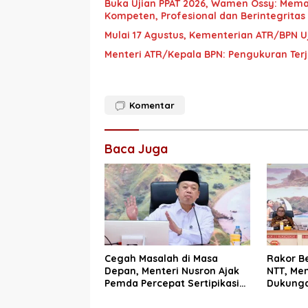
Buka Ujian PPAT 2026, Wamen Ossy: Mema
Kompeten, Profesional dan Berintegritas
Mulai 17 Agustus, Kementerian ATR/BPN Uj
Menteri ATR/Kepala BPN: Pengukuran Ter
Komentar
Baca Juga
Cegah Masalah di Masa
Rakor B
Depan, Menteri Nusron Ajak
NTT, Men
Pemda Percepat Sertipikasi
Dukunga
Tanah Rumah Ibadah di NTT
Wujudka
Layanan