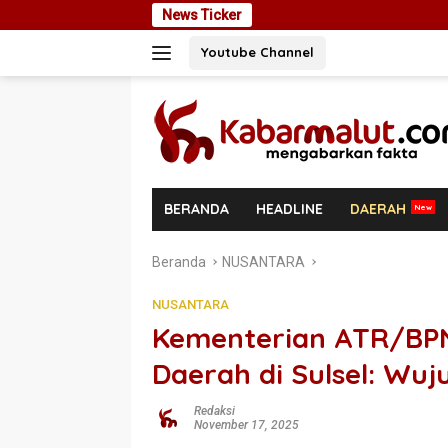
Langsung
News Ticker
Ekspansi Utang Rp 1 
ke
Youtube Channel
konten
BERANDA
HEADLINE
DAERAH
Beranda
NUSANTARA
NUSANTARA
Kementerian ATR/BPN 
Daerah di Sulsel: Wuj
Redaksi
November 17, 2025