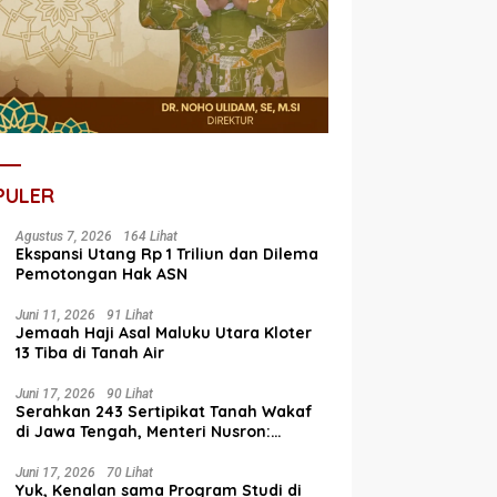
PULER
Agustus 7, 2026
164 Lihat
Ekspansi Utang Rp 1 Triliun dan Dilema
Pemotongan Hak ASN
Juni 11, 2026
91 Lihat
Jemaah Haji Asal Maluku Utara Kloter
13 Tiba di Tanah Air
Juni 17, 2026
90 Lihat
Serahkan 243 Sertipikat Tanah Wakaf
di Jawa Tengah, Menteri Nusron:
Bagian dari Program Prioritas Nasional
Selesaikan Kepastian Hukum Aset
Juni 17, 2026
70 Lihat
Yuk, Kenalan sama Program Studi di
Umat