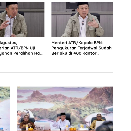
Daerah
 Agustus,
Menteri ATR/Kepala BPN:
rian ATR/BPN Uji
Pengukuran Terjadwal Sudah
yanan Peralihan Hak
Berlaku di 400 Kantor
di 15 Kantah
Pertanahan