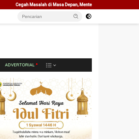
asa Depan, Menteri Nusron Ajak Pemda Percepat Sertipikasi Tanah 
L
ADVERTORIAL
A
I
N
N
Y
A