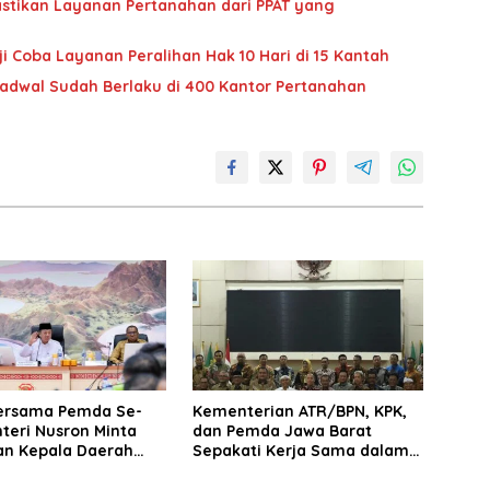
stikan Layanan Pertanahan dari PPAT yang
i Coba Layanan Peralihan Hak 10 Hari di 15 Kantah
jadwal Sudah Berlaku di 400 Kantor Pertanahan
ersama Pemda Se-
Kementerian ATR/BPN, KPK,
teri Nusron Minta
dan Pemda Jawa Barat
n Kepala Daerah
Sepakati Kerja Sama dalam
n Transformasi
Upaya Pencegahan Korupsi
 Pertanahan
serta Penguatan Ekonomi