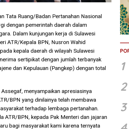
an Tata Ruang/Badan Pertanahan Nasional
gi dengan pemerintah daerah dalam
egara. Dalam kunjungan kerja di Sulawesi
teri ATR/Kepala BPN, Nusron Wahid
pada kepala daerah di wilayah Sulawesi
PO
nerima sertipikat dengan jumlah terbanyak
1
ajene dan Kepulauan (Pangkep) dengan total
2
 Assegaf, menyampaikan apresiasinya
 ATR/BPN yang dinilainya telah membawa
3
asyarakat terhadap lembaga pertanahan.
da ATR/BPN, kepada Pak Menteri dan jajaran
4
aru bagi masyarakat kami karena ternyata