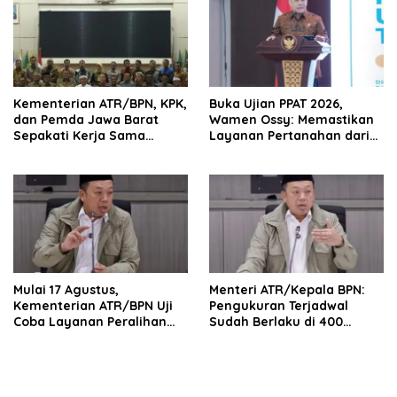
Kementerian ATR/BPN, KPK,
Buka Ujian PPAT 2026,
dan Pemda Jawa Barat
Wamen Ossy: Memastikan
Sepakati Kerja Sama
Layanan Pertanahan dari
dalam Upaya Pencegahan
PPAT yang Kompeten,
Korupsi serta Penguatan
Profesional dan
Ekonomi Daerah
Berintegritas
Mulai 17 Agustus,
Menteri ATR/Kepala BPN:
Kementerian ATR/BPN Uji
Pengukuran Terjadwal
Coba Layanan Peralihan
Sudah Berlaku di 400
Hak 10 Hari di 15 Kantah
Kantor Pertanahan