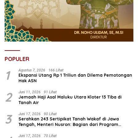
POPULER
1
Agustus 7, 2026
166 Lihat
Ekspansi Utang Rp 1 Triliun dan Dilema Pemotongan
Hak ASN
2
Juni 11, 2026
91 Lihat
Jemaah Haji Asal Maluku Utara Kloter 13 Tiba di
Tanah Air
3
Juni 17, 2026
90 Lihat
Serahkan 243 Sertipikat Tanah Wakaf di Jawa
Tengah, Menteri Nusron: Bagian dari Program
Prioritas Nasional Selesaikan Kepastian Hukum Aset
Umat
Juni 17, 2026
70 Lihat