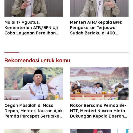
Mulai 17 Agustus,
Menteri ATR/Kepala BPN:
Kementerian ATR/BPN Uji
Pengukuran Terjadwal
Coba Layanan Peralihan
Sudah Berlaku di 400
Hak 10 Hari di 15 Kantah
Kantor Pertanahan
Rekomendasi untuk kamu
Cegah Masalah di Masa
Rakor Bersama Pemda Se-
Depan, Menteri Nusron Ajak
NTT, Menteri Nusron Minta
Pemda Percepat Sertipikasi
Dukungan Kepala Daerah
Tanah Rumah Ibadah di
Wujudkan Transformasi
NTT
Layanan Pertanahan