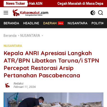
Langsung
k ASN
News Ticker
Cegah Masalah di Masa Depan, Menteri Nusron Ajak P
ke
konten
BERANDA
HEADLINE
DAERAH
NUSANTARA
POLITIK
Beranda
NUSANTARA
NUSANTARA
Kepala ANRI Apresiasi Langkah
ATR/BPN Libatkan Taruna/i STPN
Percepat Restorasi Arsip
Pertanahan Pascabencana
Redaksi
Februari 11, 2026