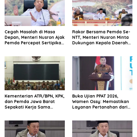
Cegah Masalah di Masa
Rakor Bersama Pemda Se-
Depan, Menteri Nusron Ajak
NTT, Menteri Nusron Minta
Pemda Percepat Sertipikasi
Dukungan Kepala Daerah
Tanah Rumah Ibadah di
Wujudkan Transformasi
NTT
Layanan Pertanahan
Kementerian ATR/BPN, KPK,
Buka Ujian PPAT 2026,
dan Pemda Jawa Barat
Wamen Ossy: Memastikan
Sepakati Kerja Sama
Layanan Pertanahan dari
dalam Upaya Pencegahan
PPAT yang Kompeten,
Korupsi serta Penguatan
Profesional dan
Ekonomi Daerah
Berintegritas