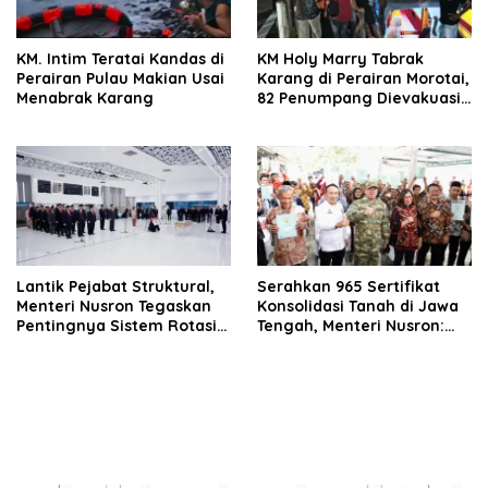
‎KM. Intim Teratai Kandas di
KM Holy Marry Tabrak
Perairan Pulau Makian Usai
Karang di Perairan Morotai,
Menabrak Karang
82 Penumpang Dievakuasi
Tim SAR Gabungan
Lantik Pejabat Struktural,
Serahkan 965 Sertifikat
Menteri Nusron Tegaskan
Konsolidasi Tanah di Jawa
Pentingnya Sistem Rotasi
Tengah, Menteri Nusron:
Berkala
Tanah Harus Punya Fungsi
Sosial