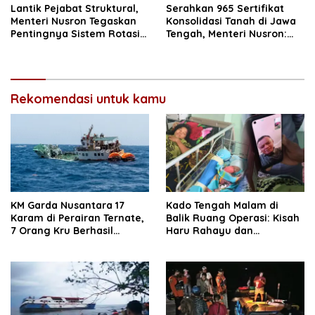
Lantik Pejabat Struktural,
Serahkan 965 Sertifikat
Menteri Nusron Tegaskan
Konsolidasi Tanah di Jawa
Pentingnya Sistem Rotasi
Tengah, Menteri Nusron:
Berkala
Tanah Harus Punya Fungsi
Sosial
Rekomendasi untuk kamu
KM Garda Nusantara 17
Kado Tengah Malam di
Karam di Perairan Ternate,
Balik Ruang Operasi: Kisah
7 Orang Kru Berhasil
Haru Rahayu dan
Dievakuasi
Kepedulian ‘Ayah’
Muhammad Sinen Walikota
Tikep