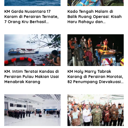
KM Garda Nusantara 17
Kado Tengah Malam di
Karam di Perairan Ternate,
Balik Ruang Operasi: Kisah
7 Orang Kru Berhasil
Haru Rahayu dan
Dievakuasi
Kepedulian ‘Ayah’
Muhammad Sinen Walikota
Tikep
‎KM. Intim Teratai Kandas di
KM Holy Marry Tabrak
Perairan Pulau Makian Usai
Karang di Perairan Morotai,
Menabrak Karang
82 Penumpang Dievakuasi
Tim SAR Gabungan