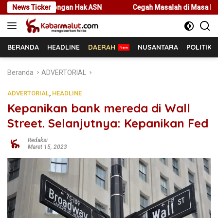
Langsung
tongan Hak ASN
News Ticker
Cegah Masalah di Masa Depan, Menteri Nusr
ke
konten
BERANDA
HEADLINE
DAERAH
NUSANTARA
POLITIK
Beranda
ADVERTORIAL
ADVERTORIAL
,
HEADLINE
Kepanikan bank mereda di Wall
Street. Selanjutnya: Kepanikan Fed
Redaksi
Maret 15, 2023