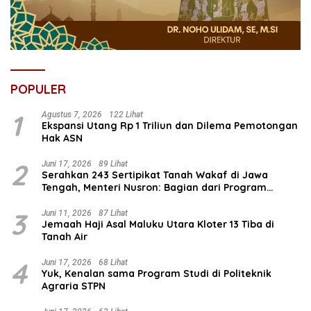
POPULER
1
Agustus 7, 2026
122 Lihat
Ekspansi Utang Rp 1 Triliun dan Dilema Pemotongan
Hak ASN
2
Juni 17, 2026
89 Lihat
Serahkan 243 Sertipikat Tanah Wakaf di Jawa
Tengah, Menteri Nusron: Bagian dari Program
Prioritas Nasional Selesaikan Kepastian Hukum Aset
Umat
3
Juni 11, 2026
87 Lihat
Jemaah Haji Asal Maluku Utara Kloter 13 Tiba di
Tanah Air
4
Juni 17, 2026
68 Lihat
Yuk, Kenalan sama Program Studi di Politeknik
Agraria STPN