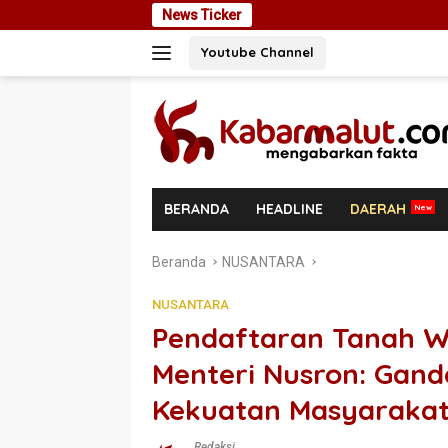
Langsung
News Ticker
Ekspansi Utang R
ke
Youtube Channel
konten
BERANDA
HEADLINE
DAERAH
Beranda
NUSANTARA
NUSANTARA
Pendaftaran Tanah Wa
Menteri Nusron: Gan
Kekuatan Masyaraka
Redaksi