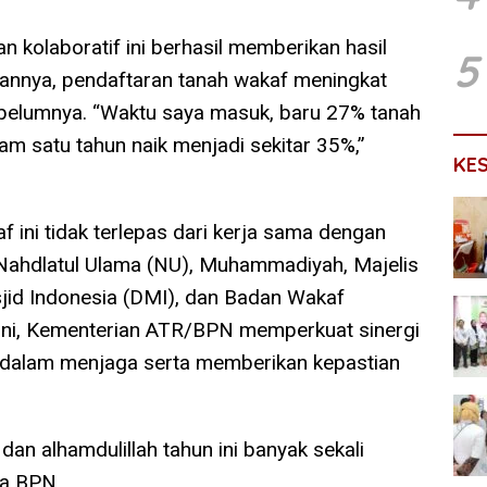
 kolaboratif ini berhasil memberikan hasil
5
atannya, pendaftaran tanah wakaf meningkat
ebelumnya. “Waktu saya masuk, baru 27% tanah
am satu tahun naik menjadi sekitar 35%,”
KE
 ini tidak terlepas dari kerja sama dengan
i Nahdlatul Ulama (NU), Muhammadiyah, Majelis
jid Indonesia (DMI), dan Badan Wakaf
n ini, Kementerian ATR/BPN memperkuat sinergi
 dalam menjaga serta memberikan kepastian
 dan alhamdulillah tahun ini banyak sekali
la BPN.