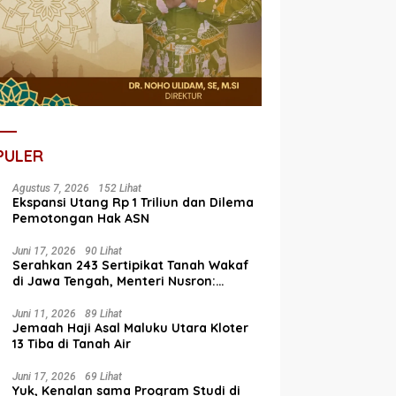
PULER
Agustus 7, 2026
152 Lihat
Ekspansi Utang Rp 1 Triliun dan Dilema
Pemotongan Hak ASN
Juni 17, 2026
90 Lihat
Serahkan 243 Sertipikat Tanah Wakaf
di Jawa Tengah, Menteri Nusron:
Bagian dari Program Prioritas Nasional
Selesaikan Kepastian Hukum Aset
Juni 11, 2026
89 Lihat
Jemaah Haji Asal Maluku Utara Kloter
Umat
13 Tiba di Tanah Air
Juni 17, 2026
69 Lihat
Yuk, Kenalan sama Program Studi di