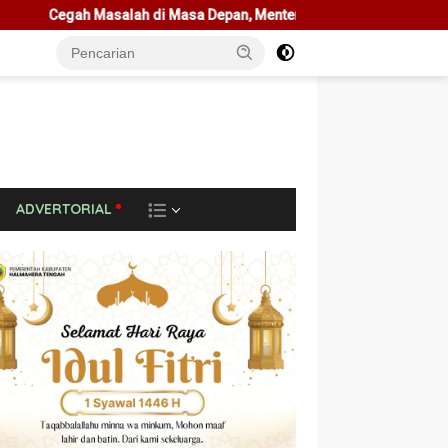
di Masa Depan, Menteri Nusron Ajak Pemda Percepat Sertipikasi Ta
L
ADVERTORIAL
A
I
N
N
Y
A