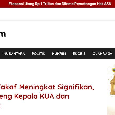
p 1 Triliun dan Dilema Pemotongan Hak ASN
Cegah Masalah 
NUSANTARA
POLITIK
HUKRIM
EKOBIS
OLAHRAGA
kaf Meningkat Signifikan,
deng Kepala KUA dan
t