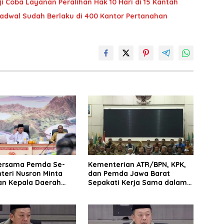
i Coba Layanan Peralihan Hak 10 Hari di 15 Kantah
jadwal Sudah Berlaku di 400 Kantor Pertanahan
ersama Pemda Se-
Kementerian ATR/BPN, KPK,
teri Nusron Minta
dan Pemda Jawa Barat
n Kepala Daerah
Sepakati Kerja Sama dalam
n Transformasi
Upaya Pencegahan Korupsi
 Pertanahan
serta Penguatan Ekonomi
Daerah