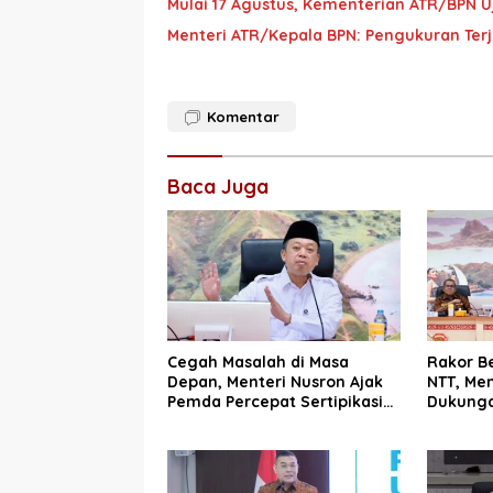
Mulai 17 Agustus, Kementerian ATR/BPN Uj
Menteri ATR/Kepala BPN: Pengukuran Ter
Komentar
Baca Juga
Cegah Masalah di Masa
Rakor B
Depan, Menteri Nusron Ajak
NTT, Men
Pemda Percepat Sertipikasi
Dukunga
Tanah Rumah Ibadah di NTT
Wujudka
Layanan