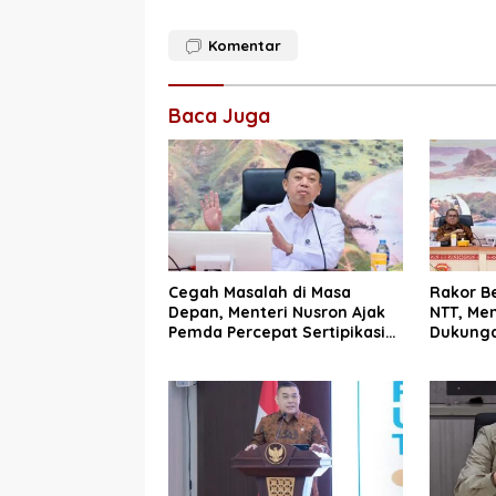
Komentar
Baca Juga
Cegah Masalah di Masa
Rakor B
Depan, Menteri Nusron Ajak
NTT, Men
Pemda Percepat Sertipikasi
Dukunga
Tanah Rumah Ibadah di NTT
Wujudka
Layanan