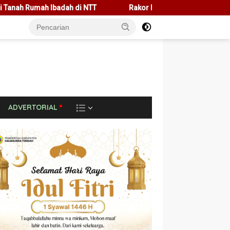
Rakor Bersama Pemda Se-NTT, Menteri Nusron Minta Dukun
L
ADVERTORIAL
A
I
N
N
Y
A