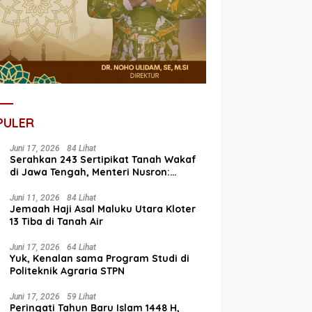
PULER
Juni 17, 2026
84 Lihat
Serahkan 243 Sertipikat Tanah Wakaf
di Jawa Tengah, Menteri Nusron:
Bagian dari Program Prioritas Nasional
Selesaikan Kepastian Hukum Aset
Juni 11, 2026
84 Lihat
Jemaah Haji Asal Maluku Utara Kloter
Umat
13 Tiba di Tanah Air
Juni 17, 2026
64 Lihat
Yuk, Kenalan sama Program Studi di
Politeknik Agraria STPN
Juni 17, 2026
59 Lihat
Peringati Tahun Baru Islam 1448 H,