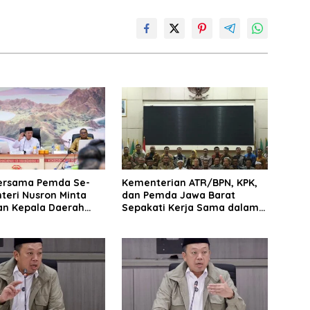
ersama Pemda Se-
Kementerian ATR/BPN, KPK,
teri Nusron Minta
dan Pemda Jawa Barat
n Kepala Daerah
Sepakati Kerja Sama dalam
n Transformasi
Upaya Pencegahan Korupsi
 Pertanahan
serta Penguatan Ekonomi
Daerah