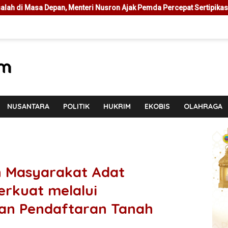
usron Ajak Pemda Percepat Sertipikasi Tanah Rumah Ibadah di NTT
NUSANTARA
POLITIK
HUKRIM
EKOBIS
OLAHRAGA
n Masyarakat Adat
rkuat melalui
dan Pendaftaran Tanah