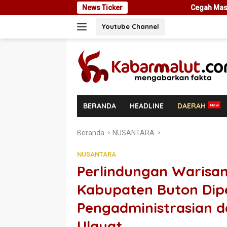
Langsung
News Ticker
Cegah Masalah di Masa Depan, Menteri N
ke
Youtube Channel
konten
BERANDA
HEADLINE
DAERAH
Beranda
NUSANTARA
NUSANTARA
Perlindungan Warisa
Kabupaten Buton Dipe
Pengadministrasian 
Ulayat