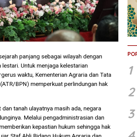
PO
sejarah panjang sebagai wilayah dengan
estari. Untuk menjaga kelestarian
1
rgerus waktu, Kementerian Agraria dan Tata
 (ATR/BPN) memperkuat perlindungan hak
2
dan tanah ulayatnya masih ada, negara
3
unginya. Melalui pengadministrasian dan
in memberikan kepastian hukum sehingga hak
4
 ujar Staf Ahli Bidang Hukum Agraria dan