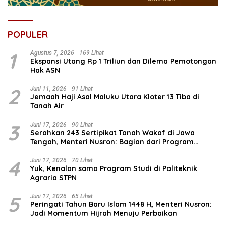
POPULER
1
Agustus 7, 2026
169 Lihat
Ekspansi Utang Rp 1 Triliun dan Dilema Pemotongan
Hak ASN
2
Juni 11, 2026
91 Lihat
Jemaah Haji Asal Maluku Utara Kloter 13 Tiba di
Tanah Air
3
Juni 17, 2026
90 Lihat
Serahkan 243 Sertipikat Tanah Wakaf di Jawa
Tengah, Menteri Nusron: Bagian dari Program
Prioritas Nasional Selesaikan Kepastian Hukum Aset
Umat
4
Juni 17, 2026
70 Lihat
Yuk, Kenalan sama Program Studi di Politeknik
Agraria STPN
5
Juni 17, 2026
65 Lihat
Peringati Tahun Baru Islam 1448 H, Menteri Nusron:
Jadi Momentum Hijrah Menuju Perbaikan