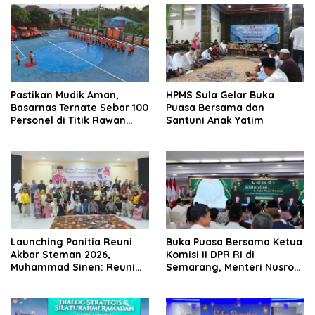
Pastikan Mudik Aman,
HPMS Sula Gelar Buka
Basarnas Ternate Sebar 100
Puasa Bersama dan
Personel di Titik Rawan
Santuni Anak Yatim
Malut
Launching Panitia Reuni
Buka Puasa Bersama Ketua
Akbar Steman 2026,
Komisi II DPR RI di
Muhammad Sinen: Reuni
Semarang, Menteri Nusron
Adalah Ajang Perpanjang
Ingatkan Prinsip Keadilan
Usia
bagi Seorang Pimpinan