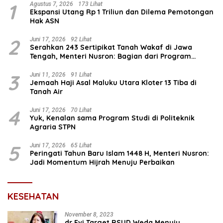
1
Agustus 7, 2026
173 Lihat
Ekspansi Utang Rp 1 Triliun dan Dilema Pemotongan
Hak ASN
2
Juni 17, 2026
92 Lihat
Serahkan 243 Sertipikat Tanah Wakaf di Jawa
Tengah, Menteri Nusron: Bagian dari Program
Prioritas Nasional Selesaikan Kepastian Hukum Aset
Umat
3
Juni 11, 2026
91 Lihat
Jemaah Haji Asal Maluku Utara Kloter 13 Tiba di
Tanah Air
4
Juni 17, 2026
70 Lihat
Yuk, Kenalan sama Program Studi di Politeknik
Agraria STPN
5
Juni 17, 2026
65 Lihat
Peringati Tahun Baru Islam 1448 H, Menteri Nusron:
Jadi Momentum Hijrah Menuju Perbaikan
KESEHATAN
November 8, 2023
dr Evi Target RSUD Weda Menuju