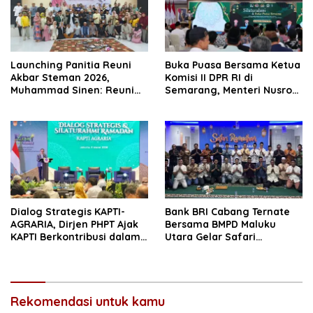
Launching Panitia Reuni
Buka Puasa Bersama Ketua
Akbar Steman 2026,
Komisi II DPR RI di
Muhammad Sinen: Reuni
Semarang, Menteri Nusron
Adalah Ajang Perpanjang
Ingatkan Prinsip Keadilan
Usia
bagi Seorang Pimpinan
Dialog Strategis KAPTI-
Bank BRI Cabang Ternate
AGRARIA, Dirjen PHPT Ajak
Bersama BMPD Maluku
KAPTI Berkontribusi dalam
Utara Gelar Safari
Penguatan Regulasi
Ramadhan
Pertanahan
Rekomendasi untuk kamu