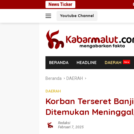
Langsung
News Ticker
Cegah Masalah di Masa Depa
ke
Youtube Channel
konten
BERANDA
HEADLINE
DAERAH
Beranda
DAERAH
DAERAH
Korban Terseret Ban
Ditemukan Meninggal,
Redaksi
Februari 7, 2025