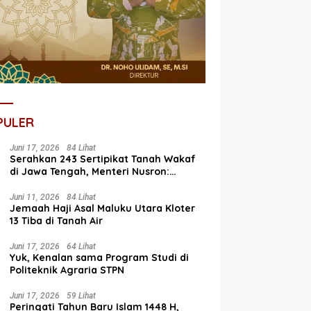
PULER
Juni 17, 2026
84 Lihat
Serahkan 243 Sertipikat Tanah Wakaf
di Jawa Tengah, Menteri Nusron:
Bagian dari Program Prioritas Nasional
Selesaikan Kepastian Hukum Aset
Juni 11, 2026
84 Lihat
Jemaah Haji Asal Maluku Utara Kloter
Umat
13 Tiba di Tanah Air
Juni 17, 2026
64 Lihat
Yuk, Kenalan sama Program Studi di
Politeknik Agraria STPN
Juni 17, 2026
59 Lihat
Peringati Tahun Baru Islam 1448 H,