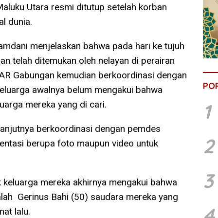
luku Utara resmi ditutup setelah korban
l dunia.
amdani menjelaskan bahwa pada hari ke tujuh
n telah ditemukan oleh nelayan di perairan
SAR Gabungan kemudian berkoordinasi dengan
PO
 keluarga awalnya belum mengakui bahwa
uarga mereka yang di cari.
1
lanjutnya berkoordinasi dengan pemdes
2
ntasi berupa foto maupun video untuk
3
ihak keluarga mereka akhirnya mengakui bahwa
lah Gerinus Bahi (50) saudara mereka yang
4
at lalu.