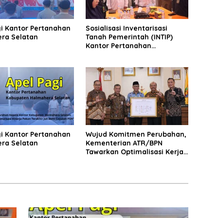
gi Kantor Pertanahan
Sosialisasi Inventarisasi
ra Selatan
Tanah Pemerintah (INTIP)
Kantor Pertanahan
Halmahera Selatan
gi Kantor Pertanahan
Wujud Komitmen Perubahan,
ra Selatan
Kementerian ATR/BPN
Tawarkan Optimalisasi Kerja
Sama dengan Pemda Se-
Lampung