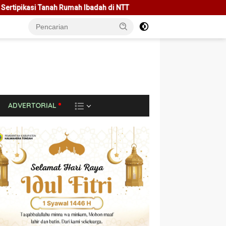
adah di NTT
Rakor Bersama Pemda Se-NTT, Menteri Nusron
L
ADVERTORIAL
A
I
N
N
Y
A