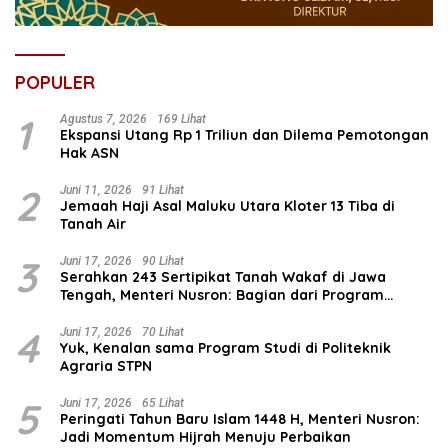
POPULER
1
Agustus 7, 2026
169 Lihat
Ekspansi Utang Rp 1 Triliun dan Dilema Pemotongan
Hak ASN
2
Juni 11, 2026
91 Lihat
Jemaah Haji Asal Maluku Utara Kloter 13 Tiba di
Tanah Air
3
Juni 17, 2026
90 Lihat
Serahkan 243 Sertipikat Tanah Wakaf di Jawa
Tengah, Menteri Nusron: Bagian dari Program
Prioritas Nasional Selesaikan Kepastian Hukum Aset
Umat
4
Juni 17, 2026
70 Lihat
Yuk, Kenalan sama Program Studi di Politeknik
Agraria STPN
5
Juni 17, 2026
65 Lihat
Peringati Tahun Baru Islam 1448 H, Menteri Nusron:
Jadi Momentum Hijrah Menuju Perbaikan