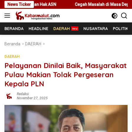
Langsung
n Hak ASN
News Ticker
Cegah Masalah di Masa Depan, Menteri Nusron Aj
ke
konten
BERANDA
HEADLINE
DAERAH
NUSANTARA
POLITIK
Beranda
DAERAH
DAERAH
Pelayanan Dinilai Baik, Masyarakat
Pulau Makian Tolak Pergeseran
Kepala PLN
Redaksi
November 27, 2025