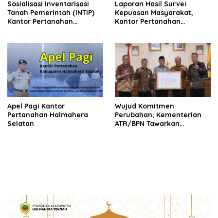
Sosialisasi Inventarisasi
Laporan Hasil Survei
Tanah Pemerintah (INTIP)
Kepuasan Masyarakat,
Kantor Pertanahan
Kantor Pertanahan
Halmahera Selatan
Halmahera Selatan
Apel Pagi Kantor
Wujud Komitmen
Pertanahan Halmahera
Perubahan, Kementerian
Selatan
ATR/BPN Tawarkan
Optimalisasi Kerja Sama
dengan Pemda Se-
Lampung