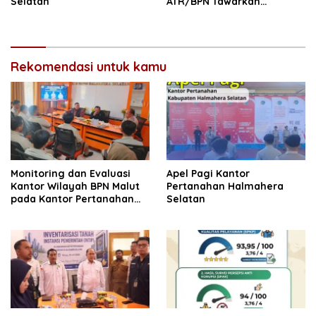
Selatan
ATR/BPN Tawarkan
Optimalisasi Kerja Sama
dengan Pemda Se-
Lampung
Rekomendasi untuk kamu
Monitoring dan Evaluasi
Apel Pagi Kantor
Kantor Wilayah BPN Malut
Pertanahan Halmahera
pada Kantor Pertanahan
Selatan
Halmahera Selatan