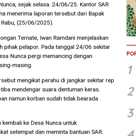
 Nunca, sejak selasa. 24/06/25. Kantor SAR
ana menerima laporan tersebut dari Bapak
 Rabu, (25/06/2025).
longan Ternate, Iwan Ramdani menjelaskan
h pihak pelapor. Pada tanggal 24/06 sekitar
PO
 Desa Nunca pergi memancing dengan
sing-masing.
1
rsebut mengikat perahu di jangkar sekitar rep
2
a-tiba mendengar suara dentuman keras.
an namun korban sudah tidak bearada
3
n kembali ke Desa Nunca untuk
4
kat setempat dan meminta bantuan SAR.