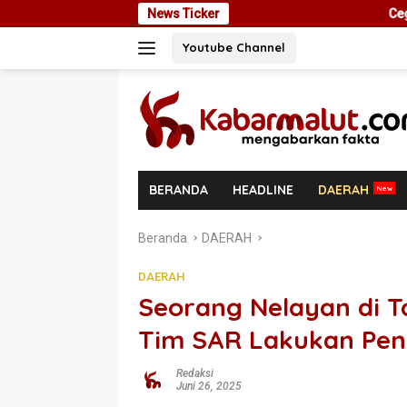
Langsung
News Ticker
Cegah Masalah di Masa Depan, 
ke
Youtube Channel
konten
BERANDA
HEADLINE
DAERAH
Beranda
DAERAH
DAERAH
Seorang Nelayan di Ta
Tim SAR Lakukan Pen
Redaksi
Juni 26, 2025