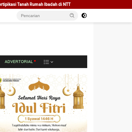
h di NTT
Rakor Bersama Pemda Se-NTT, Menteri Nusron Mi
L
ADVERTORIAL
A
I
N
N
Y
A