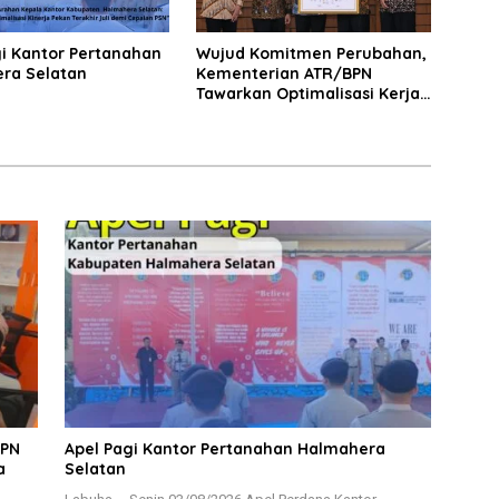
gi Kantor Pertanahan
Wujud Komitmen Perubahan,
ra Selatan
Kementerian ATR/BPN
Tawarkan Optimalisasi Kerja
Sama dengan Pemda Se-
Lampung
BPN
Apel Pagi Kantor Pertanahan Halmahera
a
Selatan