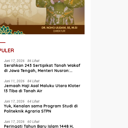
PULER
Juni 17, 2026
86 Lihat
Serahkan 243 Sertipikat Tanah Wakaf
di Jawa Tengah, Menteri Nusron:
Bagian dari Program Prioritas Nasional
Selesaikan Kepastian Hukum Aset
Juni 11, 2026
84 Lihat
Jemaah Haji Asal Maluku Utara Kloter
Umat
13 Tiba di Tanah Air
Juni 17, 2026
64 Lihat
Yuk, Kenalan sama Program Studi di
Politeknik Agraria STPN
Juni 17, 2026
60 Lihat
Peringati Tahun Baru Islam 1448 H,