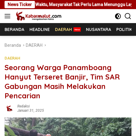
Langsung
n Waktu, Masyarakat Tak Perlu Lama Menunggu Layanan Pertanahan
News Ticker
ke
konten
BERANDA
HEADLINE
DAERAH
NUSANTARA
POLITIK
Beranda
DAERAH
DAERAH
Seorang Warga Panamboang
Hanyut Terseret Banjir, Tim SAR
Gabungan Masih Melakukan
Pencarian
Redaksi
Januari 31, 2025