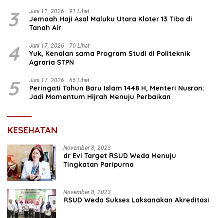
Prioritas Nasional Selesaikan Kepastian Hukum Aset
Umat
3
Juni 11, 2026
91 Lihat
Jemaah Haji Asal Maluku Utara Kloter 13 Tiba di
Tanah Air
4
Juni 17, 2026
70 Lihat
Yuk, Kenalan sama Program Studi di Politeknik
Agraria STPN
5
Juni 17, 2026
65 Lihat
Peringati Tahun Baru Islam 1448 H, Menteri Nusron:
Jadi Momentum Hijrah Menuju Perbaikan
KESEHATAN
November 8, 2023
dr Evi Target RSUD Weda Menuju
Tingkatan Paripurna
November 8, 2023
RSUD Weda Sukses Laksanakan Akreditasi