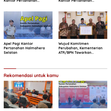
Kantor Pertanahan
Kantor Pertanahan
Halmahera Selatan
Halmahera Selatan
Apel Pagi Kantor
Wujud Komitmen
Pertanahan Halmahera
Perubahan, Kementerian
Selatan
ATR/BPN Tawarkan
Optimalisasi Kerja Sama
dengan Pemda Se-
Lampung
Rekomendasi untuk kamu