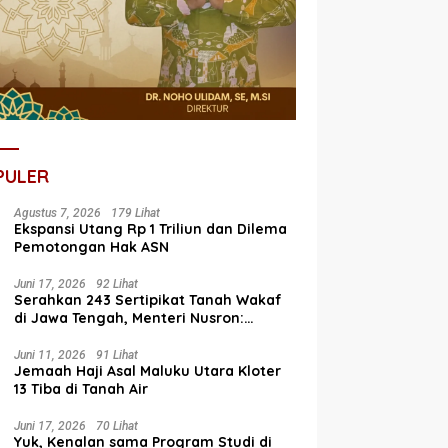
PULER
Agustus 7, 2026
179 Lihat
Ekspansi Utang Rp 1 Triliun dan Dilema
Pemotongan Hak ASN
Juni 17, 2026
92 Lihat
Serahkan 243 Sertipikat Tanah Wakaf
di Jawa Tengah, Menteri Nusron:
Bagian dari Program Prioritas Nasional
Selesaikan Kepastian Hukum Aset
Juni 11, 2026
91 Lihat
Jemaah Haji Asal Maluku Utara Kloter
Umat
13 Tiba di Tanah Air
Juni 17, 2026
70 Lihat
Yuk, Kenalan sama Program Studi di