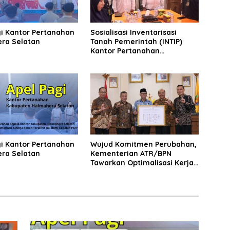
gi Kantor Pertanahan
Sosialisasi Inventarisasi
ra Selatan
Tanah Pemerintah (INTIP)
Kantor Pertanahan
Halmahera Selatan
gi Kantor Pertanahan
Wujud Komitmen Perubahan,
ra Selatan
Kementerian ATR/BPN
Tawarkan Optimalisasi Kerja
Sama dengan Pemda Se-
Lampung