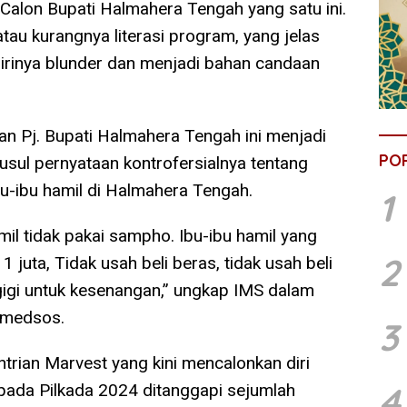
 Calon Bupati Halmahera Tengah yang satu ini.
atau kurangnya literasi program, yang jelas
irinya blunder dan menjadi bahan candaan
an Pj. Bupati Halmahera Tengah ini menjadi
PO
sul pernyataan kontrofersialnya tentang
u-ibu hamil di Halmahera Tengah.
1
amil tidak pakai sampho. Ibu-ibu hamil yang
2
1 juta, Tidak usah beli beras, tidak usah beli
ol gigi untuk kesenangan,” ungkap IMS dalam
i medsos.
3
trian Marvest yang kini mencalonkan diri
4
pada Pilkada 2024 ditanggapi sejumlah