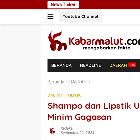
Langsung
News Ticker
Pengukura
ke
Youtube Channel
konten
BERANDA
HEADLINE
DAERAH
Beranda
DAERAH
DAERAH
,
POLITIK
Shampo dan Lipstik Un
Minim Gagasan
Redaksi
September 20, 2024