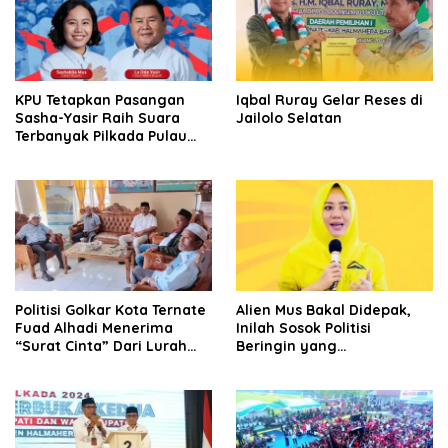
KPU Tetapkan Pasangan
Iqbal Ruray Gelar Reses di
Sasha-Yasir Raih Suara
Jailolo Selatan
Terbanyak Pilkada Pulau
Taliabu
Politisi Golkar Kota Ternate
Alien Mus Bakal Didepak,
Fuad Alhadi Menerima
Inilah Sosok Politisi
“Surat Cinta” Dari Lurah
Beringin yang
Moya Saat Reses Perdana
Diwacanakan Kuat Sebagai
Pengganti