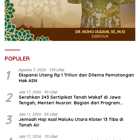
POPULER
1
Agustus 7, 2026
159 Lihat
Ekspansi Utang Rp 1 Triliun dan Dilema Pemotongan
Hak ASN
2
Juni 17, 2026
90 Lihat
Serahkan 243 Sertipikat Tanah Wakaf di Jawa
Tengah, Menteri Nusron: Bagian dari Program
Prioritas Nasional Selesaikan Kepastian Hukum Aset
Umat
3
Juni 11, 2026
89 Lihat
Jemaah Haji Asal Maluku Utara Kloter 13 Tiba di
Tanah Air
Juni 17, 2026
70 Lihat