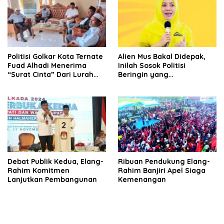
Politisi Golkar Kota Ternate
Alien Mus Bakal Didepak,
Fuad Alhadi Menerima
Inilah Sosok Politisi
“Surat Cinta” Dari Lurah
Beringin yang
Moya Saat Reses Perdana
Diwacanakan Kuat Sebagai
Pengganti
Debat Publik Kedua, Elang-
Ribuan Pendukung Elang-
Rahim Komitmen
Rahim Banjiri Apel Siaga
Lanjutkan Pembangunan
Kemenangan