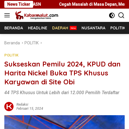
Langsung
Cegah Masalah di Masa Depan, Menteri Nusron Ajak Pemda Percep
News Ticker
ke
konten
BERANDA
HEADLINE
DAERAH
NUSANTARA
POLITIK
Beranda
POLITIK
POLITIK
Sukseskan Pemilu 2024, KPUD dan
Harita Nickel Buka TPS Khusus
Karyawan di Site Obi
44 TPS Khusus Untuk Lebih dari 12.000 Pemilih Terdaftar
Redaksi
Februari 15, 2024