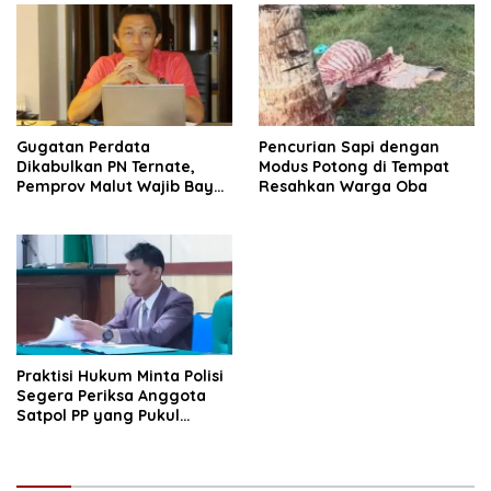
Gugatan Perdata
Pencurian Sapi dengan
Dikabulkan PN Ternate,
Modus Potong di Tempat
Pemprov Malut Wajib Bayar
Resahkan Warga Oba
Hutang Rp. 2,8 Miliar
Kepada Kristian Wuisan
Praktisi Hukum Minta Polisi
Segera Periksa Anggota
Satpol PP yang Pukul
Wartawan di Ternate