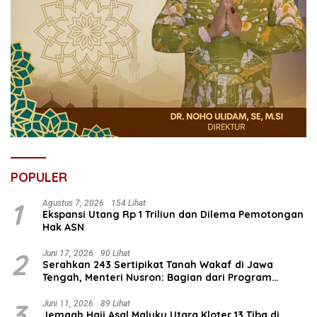
POPULER
1
Agustus 7, 2026
154 Lihat
Ekspansi Utang Rp 1 Triliun dan Dilema Pemotongan
Hak ASN
2
Juni 17, 2026
90 Lihat
Serahkan 243 Sertipikat Tanah Wakaf di Jawa
Tengah, Menteri Nusron: Bagian dari Program
Prioritas Nasional Selesaikan Kepastian Hukum Aset
Umat
3
Juni 11, 2026
89 Lihat
Jemaah Haji Asal Maluku Utara Kloter 13 Tiba di