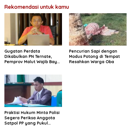
Rekomendasi untuk kamu
Gugatan Perdata
Pencurian Sapi dengan
Dikabulkan PN Ternate,
Modus Potong di Tempat
Pemprov Malut Wajib Bayar
Resahkan Warga Oba
Hutang Rp. 2,8 Miliar
Kepada Kristian Wuisan
Praktisi Hukum Minta Polisi
Segera Periksa Anggota
Satpol PP yang Pukul
Wartawan di Ternate