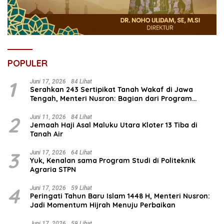
POPULER
1
Juni 17, 2026
84 Lihat
Serahkan 243 Sertipikat Tanah Wakaf di Jawa
Tengah, Menteri Nusron: Bagian dari Program
Prioritas Nasional Selesaikan Kepastian Hukum Aset
Umat
2
Juni 11, 2026
84 Lihat
Jemaah Haji Asal Maluku Utara Kloter 13 Tiba di
Tanah Air
3
Juni 17, 2026
64 Lihat
Yuk, Kenalan sama Program Studi di Politeknik
Agraria STPN
4
Juni 17, 2026
59 Lihat
Peringati Tahun Baru Islam 1448 H, Menteri Nusron:
Jadi Momentum Hijrah Menuju Perbaikan
Juni 17, 2026
59 Lihat