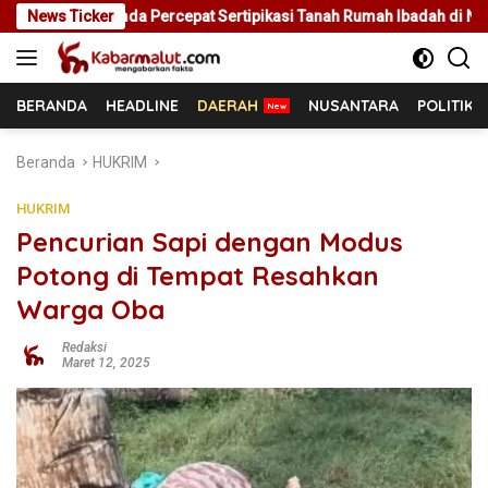
Langsung
a Percepat Sertipikasi Tanah Rumah Ibadah di NTT
News Ticker
Rakor 
ke
konten
BERANDA
HEADLINE
DAERAH
NUSANTARA
POLITIK
Beranda
HUKRIM
HUKRIM
Pencurian Sapi dengan Modus
Potong di Tempat Resahkan
Warga Oba
Redaksi
Maret 12, 2025