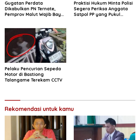
Gugatan Perdata
Praktisi Hukum Minta Polisi
Dikabulkan PN Ternate,
Segera Periksa Anggota
Pemprov Malut Wajib Bayar
Satpol PP yang Pukul
Hutang Rp. 2,8 Miliar
Wartawan di Ternate
Kepada Kristian Wuisan
Pelaku Pencurian Sepeda
Motor di Bastiong
Talangame Terekam CCTV
Rekomendasi untuk kamu