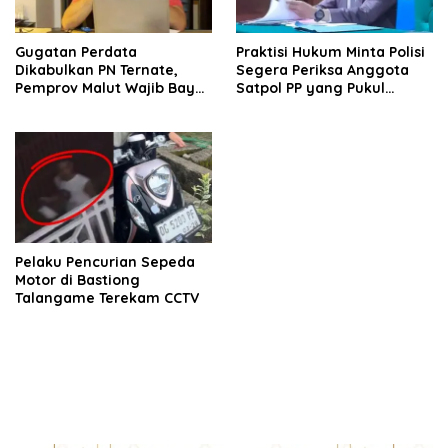
Gugatan Perdata
Praktisi Hukum Minta Polisi
Dikabulkan PN Ternate,
Segera Periksa Anggota
Pemprov Malut Wajib Bayar
Satpol PP yang Pukul
Hutang Rp. 2,8 Miliar
Wartawan di Ternate
Kepada Kristian Wuisan
Pelaku Pencurian Sepeda
Motor di Bastiong
Talangame Terekam CCTV